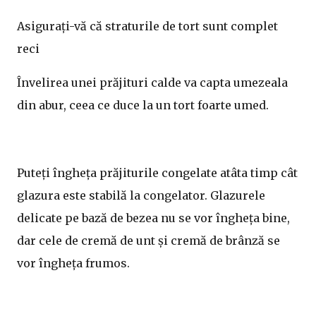
Asigurați-vă că straturile de tort sunt complet
reci
Învelirea unei prăjituri calde va capta umezeala
din abur, ceea ce duce la un tort foarte umed.
Puteți îngheța prăjiturile congelate atâta timp cât
glazura este stabilă la congelator. Glazurele
delicate pe bază de bezea nu se vor îngheța bine,
dar cele de cremă de unt și cremă de brânză se
vor îngheța frumos.