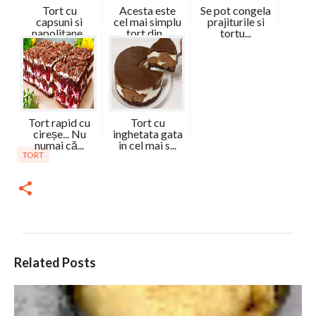
Tort cu
Acesta este
Se pot congela
capsuni si
cel mai simplu
prajiturile si
napolitane .
tort din...
tortu...
Vaf...
Tort rapid cu
Tort cu
cireșe... Nu
inghetata gata
numai că...
in cel mai s...
TORT
C
Related Posts
o
m
e