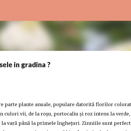
Treceți la conținutul principal
ele in gradina ?
 parte plante anuale, populare datorită florilor colorat
culori vii, de la roșu, portocaliu și roz intens la verde,
 la vară până la primele înghețuri. Zinniile sunt perfect