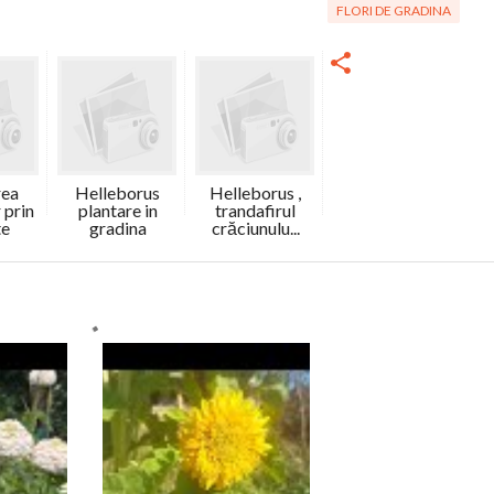
FLORI DE GRADINA
rea
Helleborus
Helleborus ,
 prin
plantare in
trandafirul
te
gradina
crăciunulu...