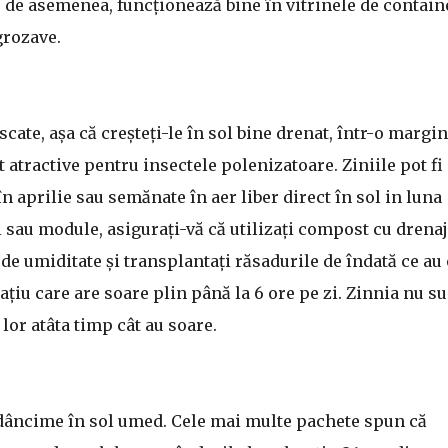
 de asemenea, funcționează bine în vitrinele de contain
grozave.
scate, așa că creșteți-le în sol bine drenat, într-o margi
t atractive pentru insectele polenizatoare. Ziniile pot fi
n aprilie sau semănate în aer liber direct în sol in luna
i sau module, asigurați-vă că utilizați compost cu drenaj
e de umiditate și transplantați răsadurile de îndată ce au 
țiu care are soare plin până la 6 ore pe zi. Zinnia nu su
lor atâta timp cât au soare.
adâncime în sol umed. Cele mai multe pachete spun că