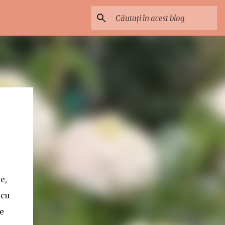
e,
 cu
e