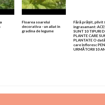
a
Floarea soarelui
Fără prășit, plivit 
n
decorativa - un aliat in
ingrasamant: AC
gradina de legume
SUNT 10 TIPURI D
PLANTE CARE SU
PLANTATE O dată
care înfloresc P
URMĂTORII 10 AN