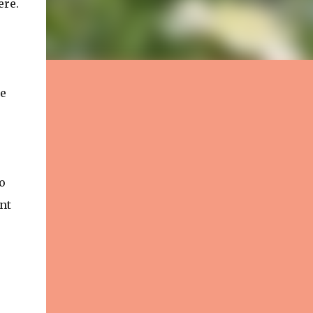
ere.
ne
o
nt