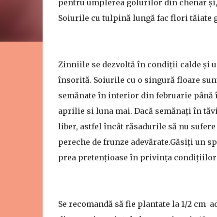
pentru umplerea golurilor din chenar și,
Soiurile cu tulpină lungă fac flori tăiate 
Zinniile se dezvoltă în condiții calde și u
însorită. Soiurile cu o singură floare sun
semănate în interior din februarie până î
aprilie si luna mai. Dacă semănați în tăv
liber, astfel încât răsadurile să nu sufer
pereche de frunze adevărate.Găsiți un spa
prea pretențioase în privința condițiilor 
Se recomandă să fie plantate la 1/2 cm 