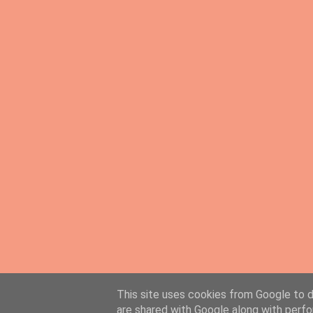
This site uses cookies from Google to de
PingMyLinks.com
- FREE Website Submission
are shared with Google along with perfo