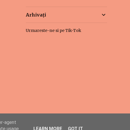
Arhivați
Urmareste-ne si pe Tik-Tok
er-agent
rate usage
LEARN MORE
GOT IT