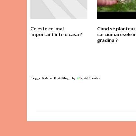
r
i
i
Ce este cel mai
Cand se planteaz
important intr-o casa ?
carciumaresele i
gradina ?
Blogger Related Posts Plugin by