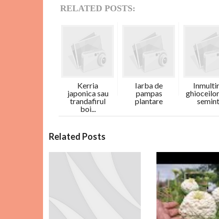
RELATED POSTS:
Kerria
Iarba de
Inmulti
japonica sau
pampas
ghioceilor
trandafirul
plantare
semin
boi...
C
Related Posts
o
m
e
n
t
a