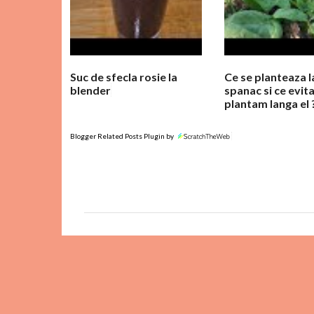
a
r
i
i
Suc de sfecla rosie la
Ce se planteaza 
blender
spanac si ce evit
plantam langa el 
Blogger Related Posts Plugin by