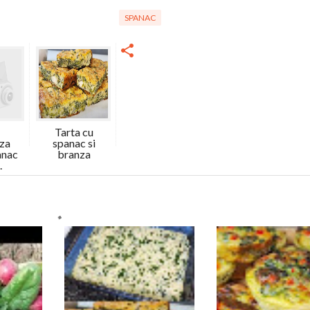
SPANAC
Tarta cu
aza
spanac si
anac
branza
.