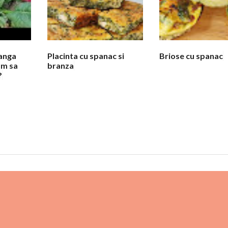
langa
Placinta cu spanac si
Briose cu spanac
am sa
branza
?