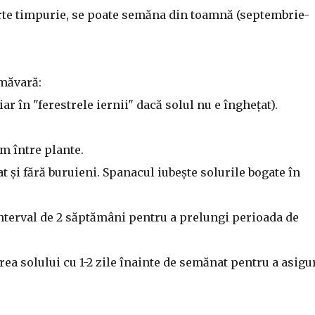
arte timpurie, se poate semăna din toamnă (septembrie-
imăvară:
ar în "ferestrele iernii" dacă solul nu e înghețat).
cm între plante.
at și fără buruieni. Spanacul iubește solurile bogate în
terval de 2 săptămâni pentru a prelungi perioada de
a solului cu 1-2 zile înainte de semănat pentru a asigu