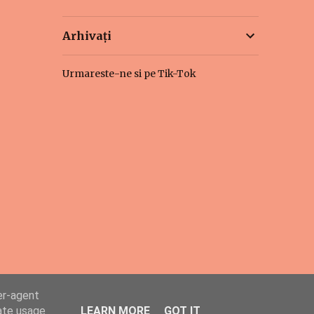
Arhivați
Urmareste-ne si pe Tik-Tok
er-agent
rate usage
LEARN MORE
GOT IT