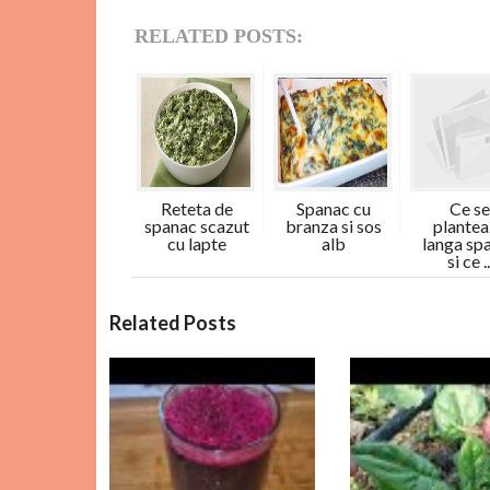
RELATED POSTS:
Reteta de
Spanac cu
Ce se
spanac scazut
branza si sos
plante
cu lapte
alb
langa sp
si ce ..
C
Related Posts
o
m
e
n
t