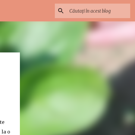
te
 la o