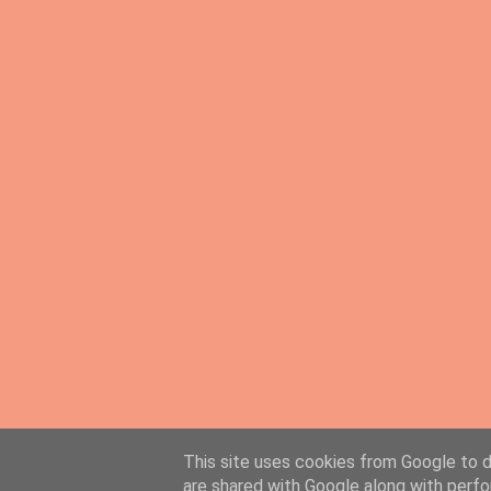
This site uses cookies from Google to de
PingMyLinks.com
- FREE Website Submission
are shared with Google along with perfo