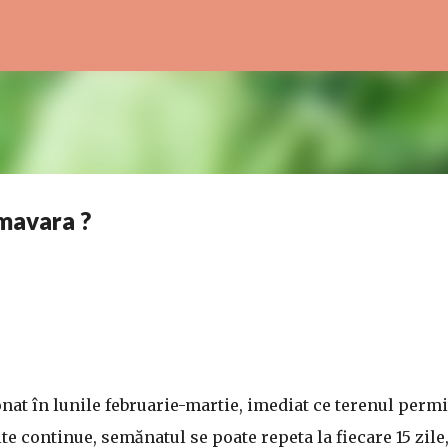
Treceți la conținutul principal
mavara ?
at în lunile februarie-martie, imediat ce terenul permi
e continue, semănatul se poate repeta la fiecare 15 zile,