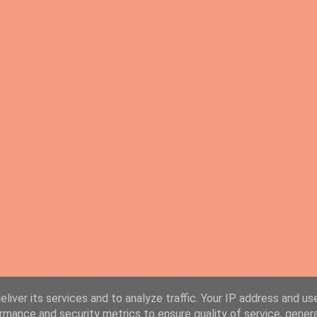
liver its services and to analyze traffic. Your IP address and us
rmance and security metrics to ensure quality of service, gene