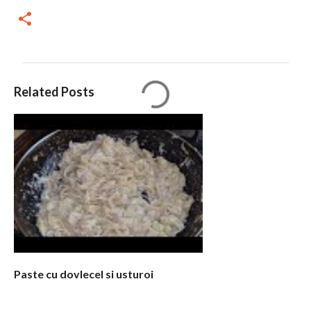
C
Related Posts
o
m
e
n
t
a
r
i
i
Paste cu dovlecel si usturoi