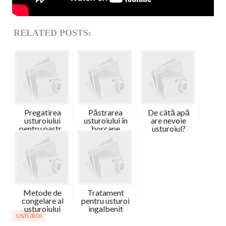
RELATED POSTS:
Pregatirea
Păstrarea
De câtă apă
usturoiului
usturoiului în
are nevoie
pentru pastr...
borcane
usturoiul?
Metode de
Tratament
congelare al
pentru usturoi
usturoiului
ingalbenit
USTUROI