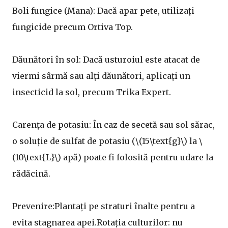
Boli fungice (Mana): Dacă apar pete, utilizați
fungicide precum Ortiva Top.
Dăunători în sol: Dacă usturoiul este atacat de
viermi sârmă sau alți dăunători, aplicați un
insecticid la sol, precum Trika Expert.
Carența de potasiu: În caz de secetă sau sol sărac,
o soluție de sulfat de potasiu (\(15\text{g}\) la \
(10\text{L}\) apă) poate fi folosită pentru udare la
rădăcină.
Prevenire:Plantați pe straturi înalte pentru a
evita stagnarea apei.Rotația culturilor: nu