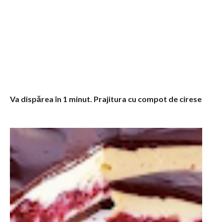
e
n
t
a
r
i
i
Va dispărea în 1 minut. Prajitura cu compot de cirese