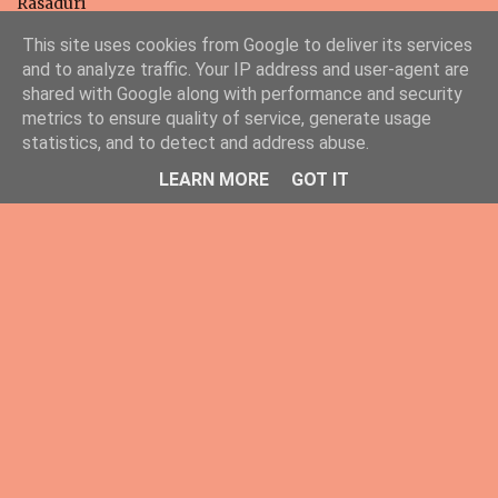
Rasaduri
Retete
This site uses cookies from Google to deliver its services
Prajituri
and to analyze traffic. Your IP address and user-agent are
shared with Google along with performance and security
metrics to ensure quality of service, generate usage
statistics, and to detect and address abuse.
LEARN MORE
GOT IT