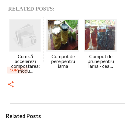
RELATED POSTS:
Cum să
Compot de
Compot de
accelerezi
pere pentru
prune pentru
compostarea:
iarna
iarna - cea ...
COMPOT
modu...
C
Related Posts
o
m