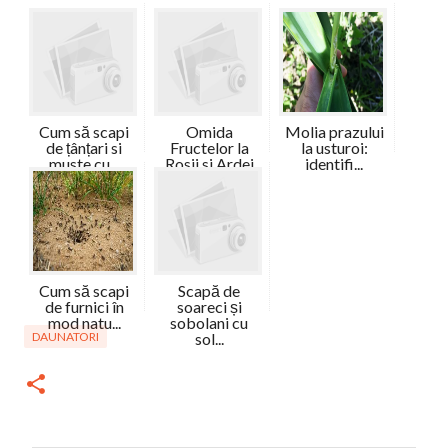
Cum să scapi
Omida
Molia prazului
de țânțari si
Fructelor la
la usturoi:
muste cu...
Rosii si Ardei
identifi...
-...
Cum să scapi
Scapă de
de furnici în
soareci și
mod natu...
sobolani cu
DAUNATORI
sol...