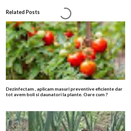
C
Related Posts
o
m
e
n
t
a
r
i
i
Dezinfectam , aplicam masuri preventive eficiente dar
tot avem boli si daunatori la plante. Oare cum ?