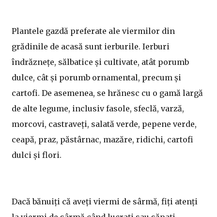
Plantele gazdă preferate ale viermilor din
grădinile de acasă sunt ierburile. Ierburi
îndrăznețe, sălbatice și cultivate, atât porumb
dulce, cât și porumb ornamental, precum și
cartofi. De asemenea, se hrănesc cu o gamă largă
de alte legume, inclusiv fasole, sfeclă, varză,
morcovi, castraveți, salată verde, pepene verde,
ceapă, praz, păstârnac, mazăre, ridichi, cartofi
dulci și flori.
Dacă bănuiți că aveți viermi de sârmă, fiți atenți
la viermi de sârmă când lucrați sau săpați