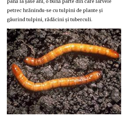
până la șase ani, o bună parte din care larvele
petrec hrănindu-se cu tulpini de plante și
găurind tulpini, rădăcini și tuberculi.