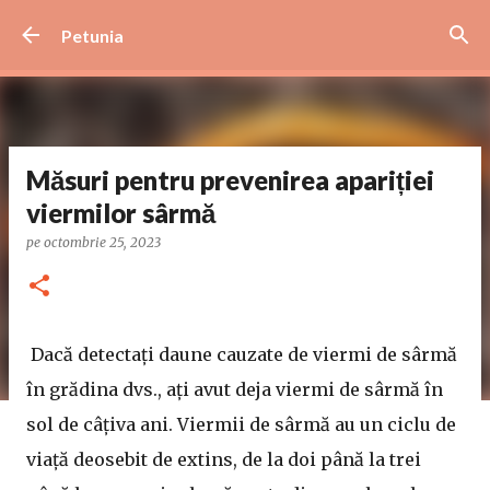
Treceți la conținutul principal
Petunia
Măsuri pentru prevenirea apariției
viermilor sârmă
pe
octombrie 25, 2023
Dacă detectați daune cauzate de viermi de sârmă
în grădina dvs., ați avut deja viermi de sârmă în
sol de câțiva ani. Viermii de sârmă au un ciclu de
viață deosebit de extins, de la doi până la trei