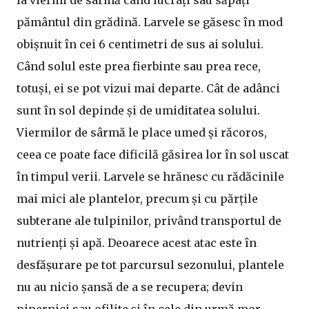
pământul din grădină. Larvele se găsesc în mod
obișnuit în cei 6 centimetri de sus ai solului.
Când solul este prea fierbinte sau prea rece,
totuși, ei se pot vizui mai departe. Cât de adânci
sunt în sol depinde și de umiditatea solului.
Viermilor de sârmă le place umed și răcoros,
ceea ce poate face dificilă găsirea lor în sol uscat
în timpul verii. Larvele se hrănesc cu rădăcinile
mai mici ale plantelor, precum și cu părțile
subterane ale tulpinilor, privând transportul de
nutrienți și apă. Deoarece acest atac este în
desfășurare pe tot parcursul sezonului, plantele
nu au nicio șansă de a se recupera; devin
pipernici sau ofilite și în cele din urmă mor.