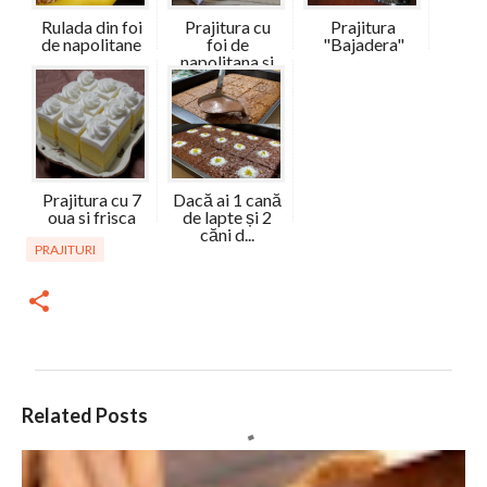
Rulada din foi
Prajitura cu
Prajitura
de napolitane
foi de
"Bajadera"
napolitana si
r...
Prajitura cu 7
Dacă ai 1 cană
oua si frisca
de lapte și 2
căni d...
PRAJITURI
C
Related Posts
o
m