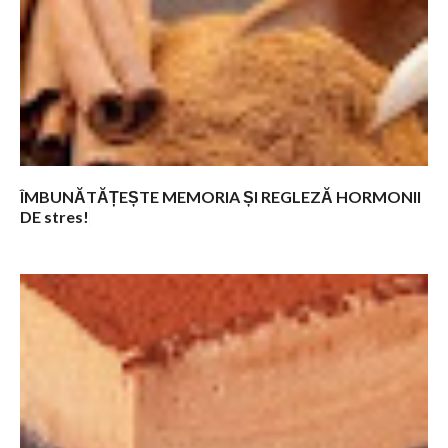
e
n
t
a
r
i
i
ÎMBUNĂTĂȚEȘTE MEMORIA ȘI REGLEZĂ HORMONII
DE stres!