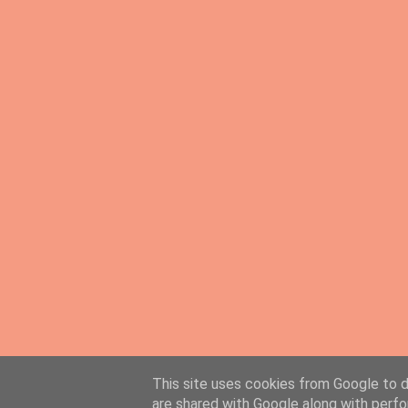
This site uses cookies from Google to de
PingMyLinks.com
- FREE Website Submission
are shared with Google along with perfo