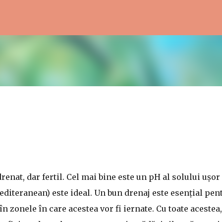
Treceți la conținutul principal
enat, dar fertil. Cel mai bine este un pH al solului ușor
mediteranean) este ideal. Un bun drenaj este esențial pen
n zonele în care acestea vor fi iernate. Cu toate acestea,