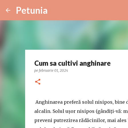
Petunia
Cum sa cultivi anghinare
pe
februarie 01, 2024
Anghinarea preferă solul nisipos, bine dr
alcalin. Solul ușor nisipos (gândiți-vă: 
preveni putrezirea rădăcinilor, mai ales î