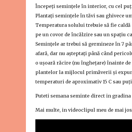
Începeți semințele în interior, cu cel pu
Plantați semințele în tăvi sau ghivece u
Temperatura solului trebuie să fie caldă
pe un covor de încălzire sau un spațiu ca
Semințele ar trebui să germineze în 7 până
afară, dar nu așteptați până când perico
o ușoară răcire (nu înghețare) înainte de
plantelor la mijlocul primăverii și expu
temperaturi de aproximativ 15 C sau puț
Puteti semana seminte direct in gradina i
Mai multe, in videoclipul meu de mai jos 