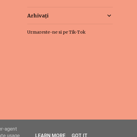
Arhivați
Urmareste-ne si pe Tik-Tok
er-agent
rate usage
LEARN MORE
GOT IT