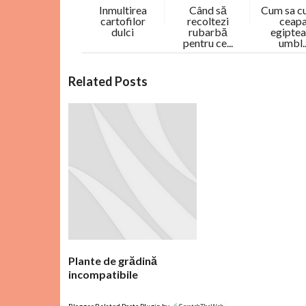
Inmultirea
Când să
Cum sa cu
cartofilor
recoltezi
ceap
dulci
rubarbă
egipte
pentru ce...
umbl..
C
Related Posts
o
m
e
n
t
a
r
i
i
Plante de grădină
incompatibile