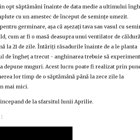
țin opt săptămâni înainte de data medie a ultimului îngh
mplute cu un amestec de început de semințe umezit.
 pentru germinare, așa că așezați tava sau vasul cu semi
ld, cum ar fi o masă deasupra unui ventilator de căldură
 la 21 de zile. Întăriți răsadurile înainte de a le planta
lul de îngheț a trecut - anghinarea trebuie să experimen
 a depune muguri. Acest lucru poate fi realizat prin pun
nerea lor timp de o săptămână până la zece zile la
in mai mici.
ncepand de la sfarsitul lunii Aprilie.
: