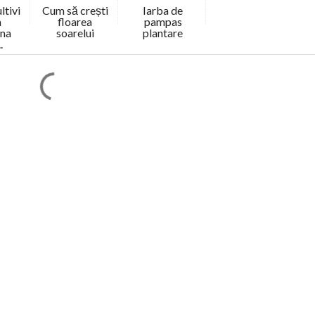
ltivi
Cum să crești
Iarba de
a
floarea
pampas
ana
soarelui
plantare
.