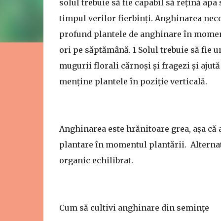
solul trebuie să fie capabil să rețină apa
timpul verilor fierbinți. Anghinarea nec
profund plantele de anghinare în momentu
ori pe săptămână. 1 Solul trebuie să fie
mugurii florali cărnoși și fragezi și aju
menține plantele în poziție verticală.
Anghinarea este hrănitoare grea, așa că 
plantare în momentul plantării. Alterna
organic echilibrat.
Cum să cultivi anghinare din semințe