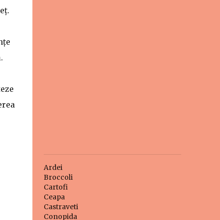
eț.
nțe
.
teze
erea
Ardei
Broccoli
Cartofi
Ceapa
Castraveti
Conopida