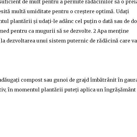
 suficient de mult pentru a permite rădăcinilor să o prei
esită multă umiditate pentru o creștere optimă. Udați
l plantării și udați-le adânc cel puțin o dată sau de d
 umed pentru ca mugurii să se dezvolte. 2 Apa menține
tă la dezvoltarea unui sistem puternic de rădăcină care va
adăugați compost sau gunoi de grajd îmbătrânit în gaur
tiv, în momentul plantării puteți aplica un îngrășământ