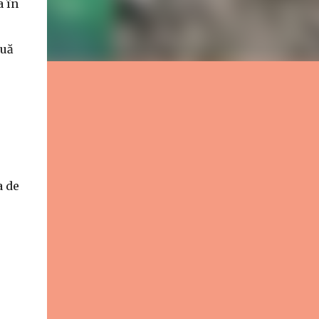
a în
ouă
a de