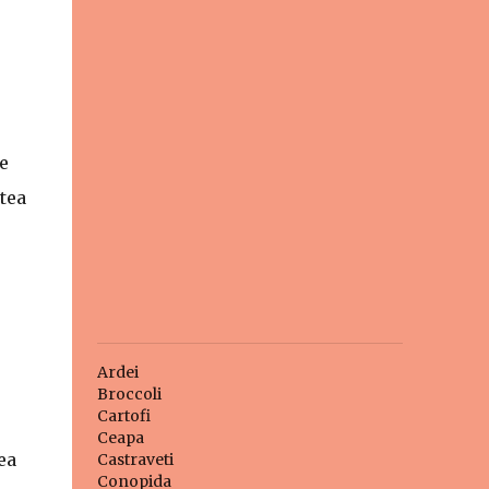
e
tea
Ardei
Broccoli
Cartofi
Ceapa
ea
Castraveti
Conopida