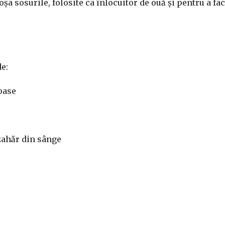
șa sosurile, folosite ca înlocuitor de ouă și pentru a fac
e:
oase
 zahăr din sânge