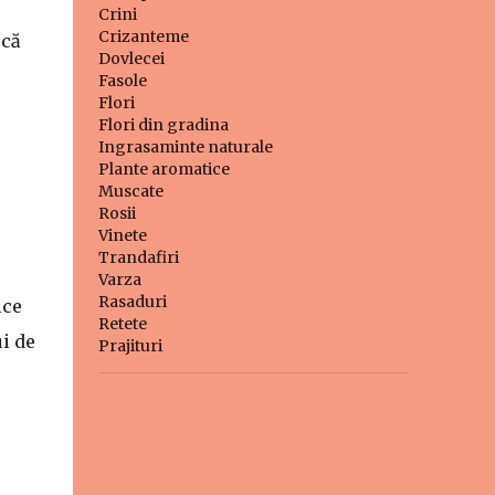
Crini
Crizanteme
 că
Dovlecei
Fasole
Flori
Flori din gradina
Ingrasaminte naturale
Plante aromatice
Muscate
Rosii
Vinete
Trandafiri
Varza
Rasaduri
ice
Retete
i de
Prajituri