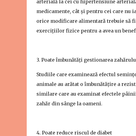
arterială la cei cu hipertensiune arterial
medicamente, cât și pentru cei care nu i
orice modificare alimentară trebuie să fie
exercițiilor fizice pentru a avea un benef
3. Poate îmbunătăți gestionarea zahărulu
Studiile care examinează efectul semințe
animale au arătat o îmbunătățire a reziste
similare care au examinat efectele pâini
zahăr din sânge la oameni.
4. Poate reduce riscul de diabet