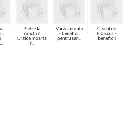
a -
Pietre la
Varza murata
Ceaiul de
ii
rinichi ?
- beneficii
hibiscus -
u
Urzica moarta
pentru san...
beneficii
..
r...