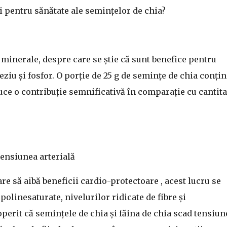
i pentru sănătate ale semințelor de chia?
 minerale, despre care se știe că sunt benefice pentru
eziu și fosfor. O porție de 25 g de semințe de chia conțin
uce o contribuție semnificativă în comparație cu cantita
tensiunea arterială
re să aibă beneficii cardio-protectoare , acest lucru se
olinesaturate, nivelurilor ridicate de fibre și
operit că semințele de chia și făina de chia scad tensiun