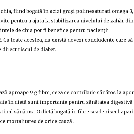
hia, fiind bogată în acizi grași polinesaturați omega-3,
rivite pentru a ajuta la stabilizarea nivelului de zahăr din
nțele de chia pot fi benefice pentru pacienții
2. Cu toate acestea, nu există dovezi concludente care să
direct riscul de diabet.
ză aproape 9 g fibre, ceea ce contribuie sănătos la apor
ate în dietă sunt importante pentru sănătatea digestivă 
nal sănătos . O dietă bogată în fibre scade riscul apari
ce mortalitatea de orice cauză .