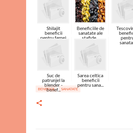
Shilajit
Beneficiile de
Tescovin
beneficii
sanatate ale
benefic
pentru femei
stafide...
pentr
sanata.
Suc de
Sarea celtica
patrunjel la
beneficii
blender -
pentru sana...
BENEFICII
benef...
SANATATE