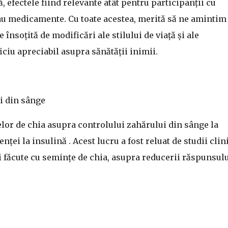
ă, efectele fiind relevante atât pentru participanții cu
au medicamente. Cu toate acestea, merită să ne amintim
 însoțită de modificări ale stilului de viață și ale
iciu apreciabil asupra sănătății inimii.
i din sânge
lor de chia asupra controlului zahărului din sânge la
nței la insulină . Acest lucru a fost reluat de studii clin
i făcute cu semințe de chia, asupra reducerii răspunsulu