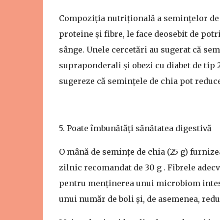
Compoziția nutrițională a semințelor de c
proteine ​​și fibre, le face deosebit de pot
sânge. Unele cercetări au sugerat că semi
supraponderali și obezi cu diabet de tip 
sugereze că semințele de chia pot reduce 
5. Poate îmbunătăți sănătatea digestivă
O mână de semințe de chia (25 g) furnizea
zilnic recomandat de 30 g . Fibrele adecv
pentru menținerea unui microbiom intesti
unui număr de boli și, de asemenea, redu