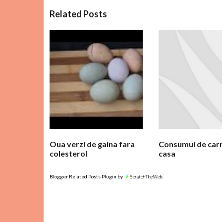
C
Related Posts
o
m
e
n
t
a
r
i
i
Oua verzi de gaina fara
Consumul de car
colesterol
casa
Blogger Related Posts Plugin by