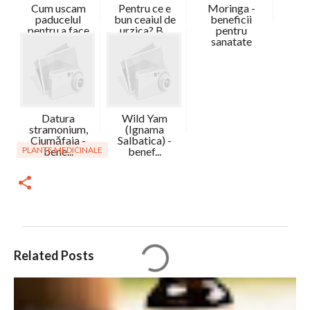
Cum uscam
Pentru ce e
Moringa -
paducelul
bun ceaiul de
beneficii
pentru a face
urzica? B...
pentru
c...
sanatate
Datura
Wild Yam
stramonium,
(Ignama
Ciumăfaia -
Salbatica) -
PLANTE MEDICINALE
bene...
benef...
C
Related Posts
o
m
e