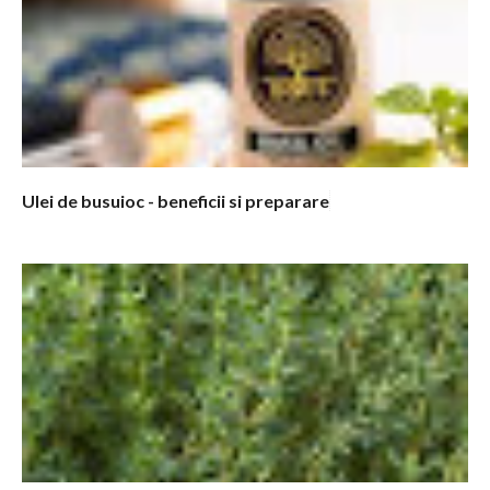
n
t
a
r
i
i
Ulei de busuioc - beneficii si preparare