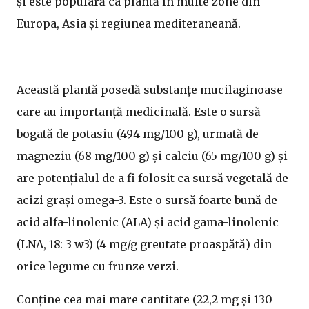
și este populară ca plantă în multe zone din
Europa, Asia și regiunea mediteraneană.
Această plantă posedă substanțe mucilaginoase
care au importanță medicinală. Este o sursă
bogată de potasiu (494 mg/100 g), urmată de
magneziu (68 mg/100 g) și calciu (65 mg/100 g) și
are potențialul de a fi folosit ca sursă vegetală de
acizi grași omega-3. Este o sursă foarte bună de
acid alfa-linolenic (ALA) și acid gama-linolenic
(LNA, 18: 3 w3) (4 mg/g greutate proaspătă) din
orice legume cu frunze verzi.
Conține cea mai mare cantitate (22,2 mg și 130