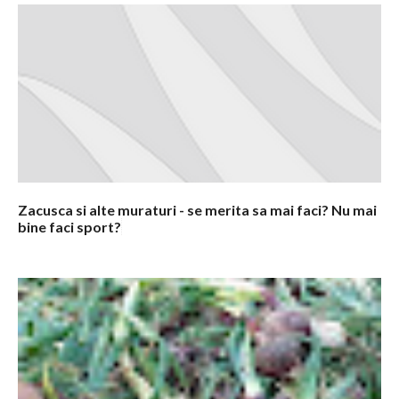
m
e
n
t
a
r
i
i
Zacusca si alte muraturi - se merita sa mai faci? Nu mai
bine faci sport?