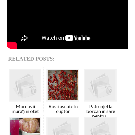
RELATED POSTS:
Morcovii
Rosii uscate in
Patrunjel la
murați in otet
cuptor
borcan in sare
pentru ...