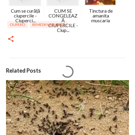
Cum se curăță
CUM SE
Tinctura de
ciupercile -
CONGELEAZ
amanita
Ciuperci...
Ă
muscaria
CIUPERCI
REMEDII NATURALE
CIUPERCILE -
Ciup...
C
Related Posts
o
m
e
n
t
a
r
i