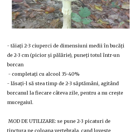
- tăiați 2-3 ciuperci de dimensiuni medii în bucăți
de 2-3 cm (picior și pălărie), puneți totul într-un
borcan
- completați cu alcool 35-40%
- lăsați-l să stea timp de 2-3 săptămâni, agitând
borcanul la fiecare câteva zile, pentru a nu crește
mucegaiul.
MOD DE UTILIZARE: se pune 2-3 picaturi de
tinctura pe coloana vertebrala, cand loveste