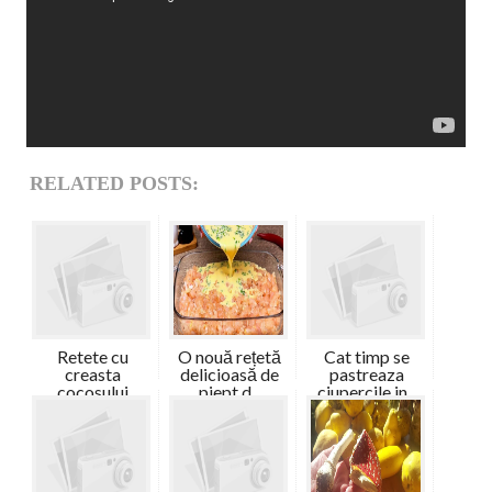
RELATED POSTS:
Retete cu
O nouă rețetă
Cat timp se
creasta
delicioasă de
pastreaza
cocosului
piept d...
ciupercile in...
ciuperc...