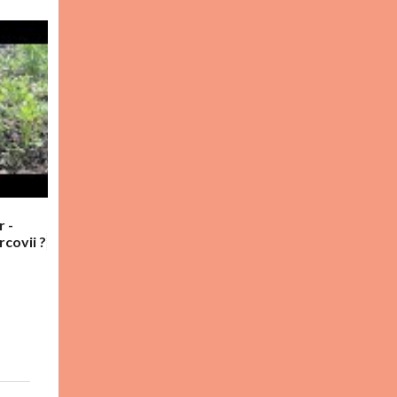
 -
covii ?