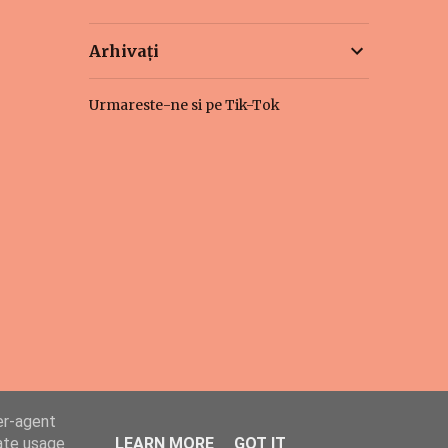
Arhivați
Urmareste-ne si pe Tik-Tok
er-agent
rate usage
LEARN MORE
GOT IT