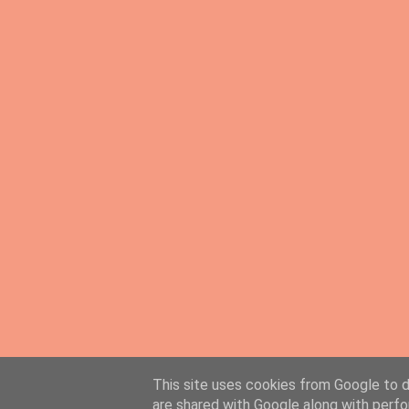
This site uses cookies from Google to de
PingMyLinks.com
- FREE Website Submission
are shared with Google along with perfo