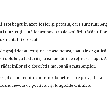
i este bogat în azot, fosfor și potasiu, care sunt nutrienț
ști nutrienți ajută la promovarea dezvoltării rădăcinilor
andamentului crescut.
 de grajd de pui conține, de asemenea, materie organică
i solului, a texturii și a capacității de reținere a apei. 
 rădăcinilor și o absorbție mai bună a nutrienților.
grajd de pui conține microbi benefici care pot ajuta la
ducând nevoia de pesticide și fungicide chimice.