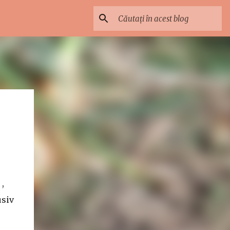
,
usiv