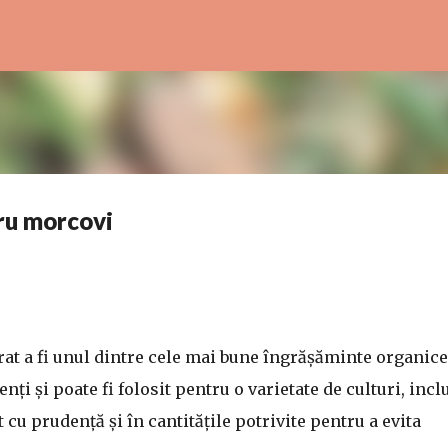
Treceți la conținutul principal
ru morcovi
at a fi unul dintre cele mai bune îngrășăminte organice 
nți și poate fi folosit pentru o varietate de culturi, incl
t cu prudență și în cantitățile potrivite pentru a evita