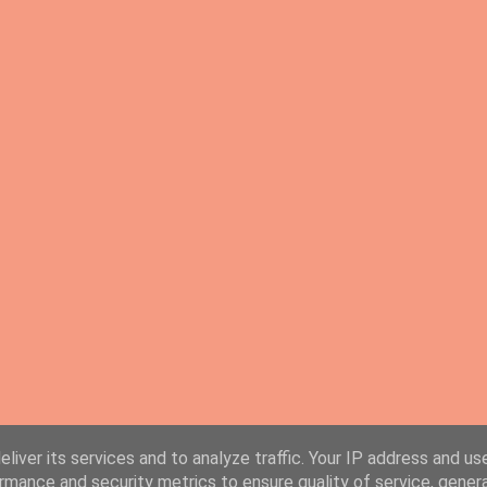
liver its services and to analyze traffic. Your IP address and us
rmance and security metrics to ensure quality of service, gene