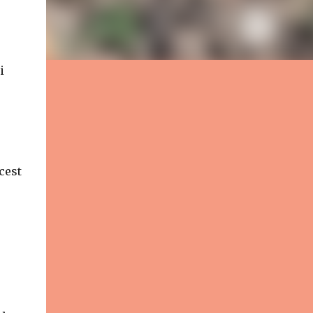
i
,
Acest