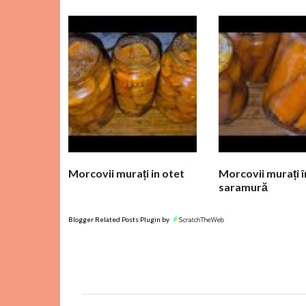
o
m
e
n
t
a
r
i
i
Morcovii murați in otet
Morcovii murați î
saramură
Blogger Related Posts Plugin by