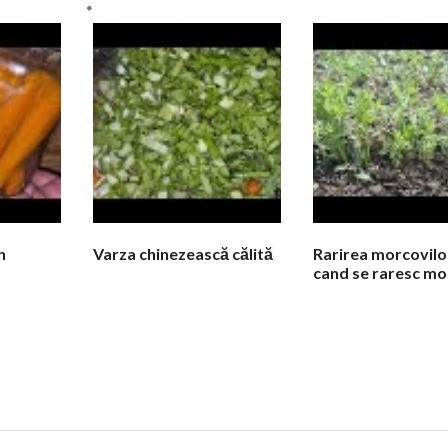
n
Varza chinezească călită
Rarirea morcovilor
cand se raresc mor