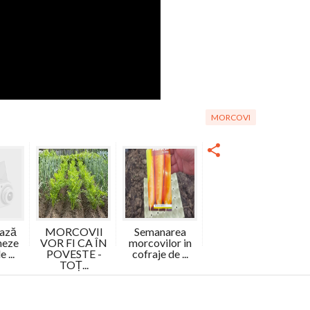
MORCOVI
ează
MORCOVII
Semanarea
neze
VOR FI CA ÎN
morcovilor in
 ...
POVESTE -
cofraje de ...
TOȚ...