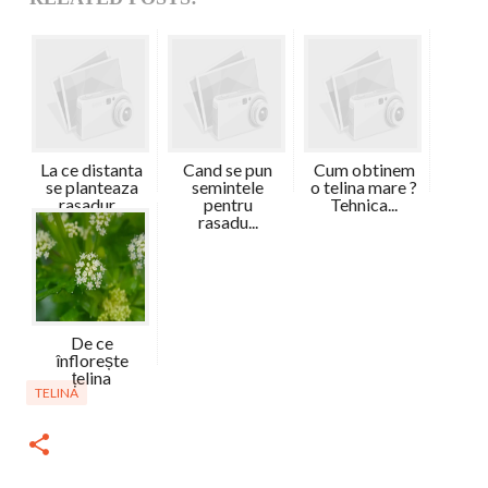
La ce distanta
Cand se pun
Cum obtinem
se planteaza
semintele
o telina mare ?
rasadur...
pentru
Tehnica...
rasadu...
De ce
înflorește
țelina
TELINA