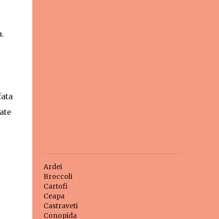
.
fata
ate
Ardei
Broccoli
Cartofi
Ceapa
Castraveti
Conopida