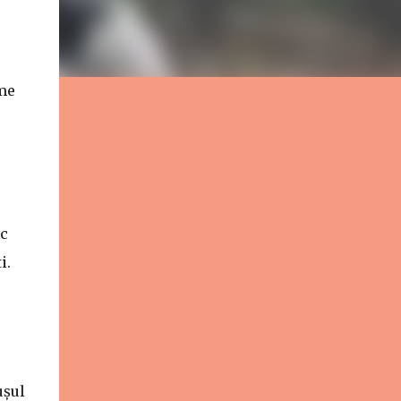
ume
oc
i.
ușul