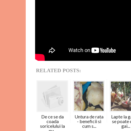
RELATED POSTS:
De ce se da
Untura de rata
Lapte la g
coada
- beneficii si
se poate 
soricelului la
cum s...
gai...
pu...