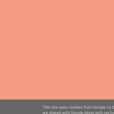
This site uses cookies from Google to de
PingMyLinks.com
- FREE Website Submission
are shared with Google along with perfo