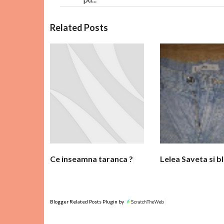
C
Related Posts
o
m
e
n
t
a
r
i
i
Ce inseamna taranca ?
Lelea Saveta si bl
Blogger Related Posts Plugin by