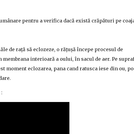
lumânare pentru a verifica dacă există crăpături pe coaja
ouăle de rață să eclozeze, o rățușă începe procesul de
n membrana interioară a oului, în sacul de aer. Pe supra
est moment eclozarea, pana cand ratusca iese din ou, po
dare.
: