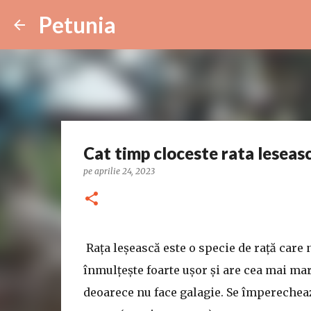
Petunia
Cat timp cloceste rata leseas
pe
aprilie 24, 2023
Rața leșească este o specie de rață care n
înmulțește foarte ușor și are cea mai mare
deoarece nu face galagie. Se împerechea