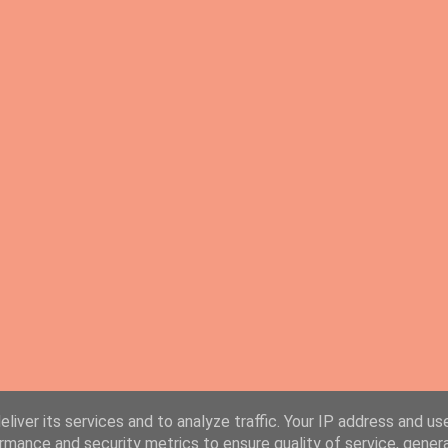
liver its services and to analyze traffic. Your IP address and us
rmance and security metrics to ensure quality of service, gene