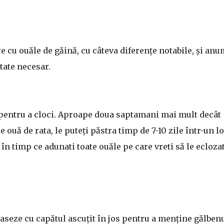
 cu ouăle de găină, cu câteva diferențe notabile, și an
tate necesar.
le pentru a cloci. Aproape doua saptamani mai mult decât
 ouă de rata, le puteți păstra timp de 7-10 zile într-un l
 în timp ce adunati toate ouăle pe care vreti să le eclozat
e aseze cu capătul ascuțit în jos pentru a menține gălben