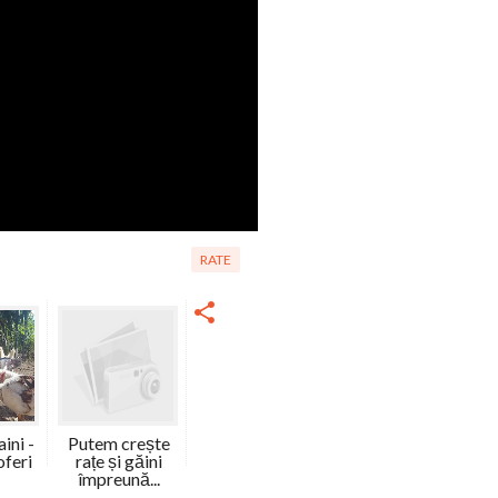
RATE
aini -
Putem crește
oferi
rațe și găini
împreună...