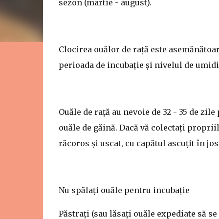
sezon (martie - august).
Clocirea ouălor de rață este asemănătoare
perioada de incubație și nivelul de umidi
Ouăle de rață au nevoie de 32 - 35 de zi
ouăle de găină. Dacă vă colectați propriile
răcoros și uscat, cu capătul ascuțit în jos
Nu spălați ouăle pentru incubație
Păstrați (sau lăsați ouăle expediate să s