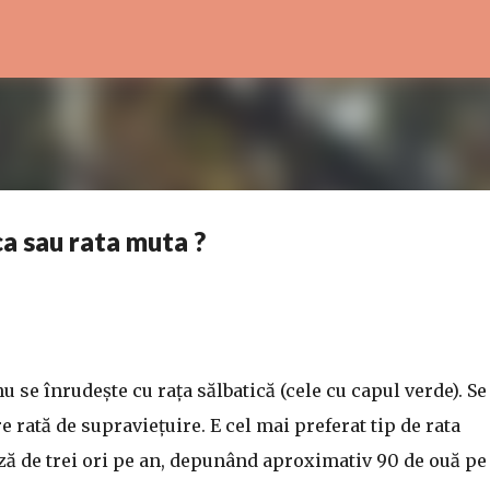
Treceți la conținutul principal
ca sau rata muta ?
u se înrudește cu rața sălbatică (cele cu capul verde). Se
 rată de supraviețuire. E cel mai preferat tip de rata
ză de trei ori pe an, depunând aproximativ 90 de ouă pe