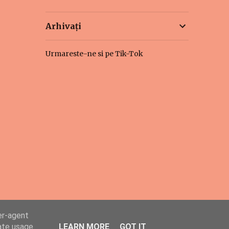
Arhivați
Urmareste-ne si pe Tik-Tok
er-agent
rate usage
LEARN MORE
GOT IT