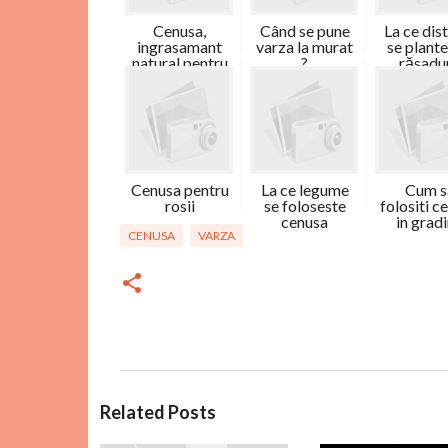
Cenusa,
Când se pune
La ce dis
ingrasamant
varza la murat
se plant
natural pentru
?
răsadur.
...
Cenusa pentru
La ce legume
Cum s
rosii
se foloseste
folositi c
cenusa
in grad
CENUSA
VARZA
C
Related Posts
o