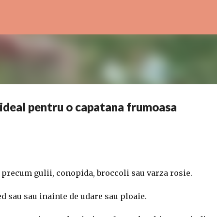
Treceți la conținutul principal
l ideal pentru o capatana frumoasa
a precum gulii, conopida, broccoli sau varza rosie.
ed sau sau inainte de udare sau ploaie.