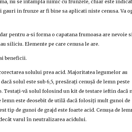
ema, nu se intampla nimic cu frunzele, chiar este indica
gauri in frunze ar fi bine sa aplicati niste cenusa. Va o
dar pentru a-si forma o capatana frumoasa are nevoie s
u siliciu. Elemente pe care cenusa le are.
i beneficii.
corectarea solului prea acid. Majoritatea legumelor au
, dacă solul este sub 6,5, presărați cenușă de lemn peste
o. Testați-vă solul folosind un kit de testare ieftin dacă 
 lemn este deosebit de utilă dacă folosiți mult gunoi de
est tip de gunoi de grajd este foarte acid. Cenușa de lem
decât varul în neutralizarea acidului.