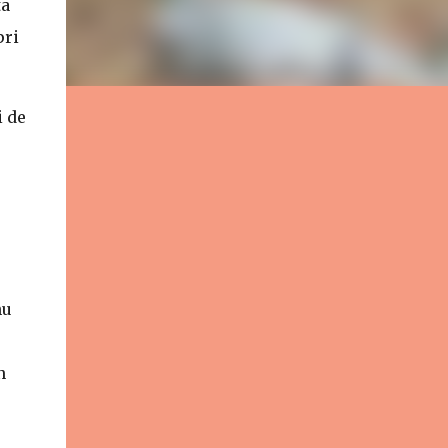
ta
pri
i de
nu
n