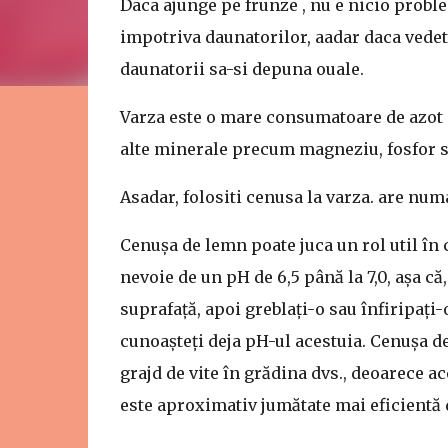
Daca ajunge pe frunze , nu e nicio probl
impotriva daunatorilor, aadar daca vedeti 
daunatorii sa-si depuna ouale.
Varza este o mare consumatoare de azot 
alte minerale precum magneziu, fosfor sa
Asadar, folositi cenusa la varza. are numa
Cenușa de lemn poate juca un rol util în 
nevoie de un pH de 6,5 până la 7,0, așa că
suprafață, apoi greblați-o sau înfiripați-
cunoașteți deja pH-ul acestuia. Cenușa de
grajd de vite în grădina dvs., deoarece ac
este aproximativ jumătate mai eficientă 