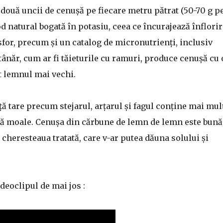
 două uncii de cenușă pe fiecare metru pătrat (50-70 g p
 natural bogată în potasiu, ceea ce încurajează înflori
sfor, precum și un catalog de micronutrienți, inclusiv
tânăr, cum ar fi tăieturile cu ramuri, produce cenușă cu 
t lemnul mai vechi.
ă tare precum stejarul, arțarul și fagul conține mai mul
ță moale. Cenușa din cărbune de lemn de lemn este bună
 cheresteaua tratată, care v-ar putea dăuna solului și
deoclipul de mai jos :