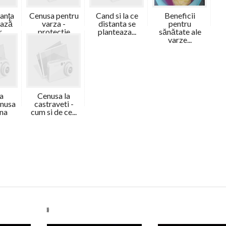
tanţa
Cenusa pentru
Cand si la ce
Beneficii
ează
varza -
distanta se
pentru
..
protectie
planteaza...
sănătate ale
imo...
varze...
a
Cenusa la
enusa
castraveti -
ina
cum si de ce...