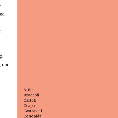
e
rea
o
ți
, dar
Ardei
Broccoli
Cartofi
Ceapa
Castraveti
Conopida