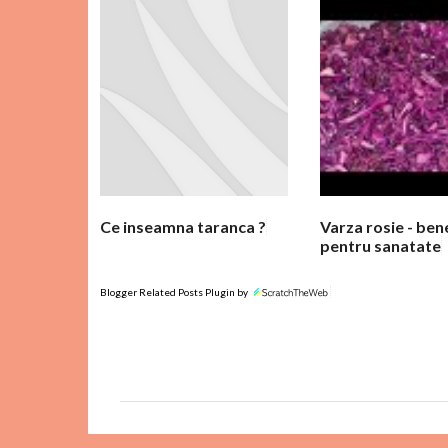
m
e
n
t
a
r
i
i
Ce inseamna taranca ?
Varza rosie - bene
pentru sanatate
Blogger Related Posts Plugin by