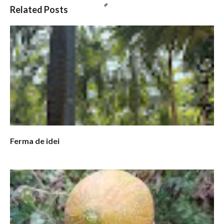
C
Related Posts
o
m
e
n
t
a
r
i
i
Ferma de idei