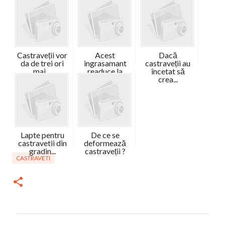
Castraveții vor
Acest
Dacă
da de trei ori
ingrasamant
castraveții au
mai ...
readuce la
încetat să
viață ...
crea...
Lapte pentru
De ce se
castravetii din
deformează
gradin...
castraveții ?
CASTRAVETI