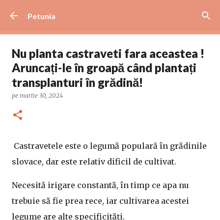
Treceți la conținutul principal
Petunia
Nu planta castraveti fara aceastea !
Aruncați-le în groapă când plantați
transplanturi în grădină!
pe
martie 30, 2024
Castravetele este o legumă populară în grădinile
slovace, dar este relativ dificil de cultivat.
Necesită irigare constantă, în timp ce apa nu
trebuie să fie prea rece, iar cultivarea acestei
legume are alte specificități.