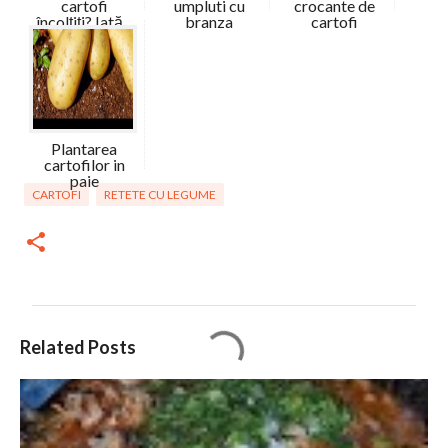
cartofi
umpluti cu
crocante de
încolțiți? Iată...
branza
cartofi
Plantarea
cartofilor in
paie
CARTOFI
RETETE CU LEGUME
C
Related Posts
o
m
e