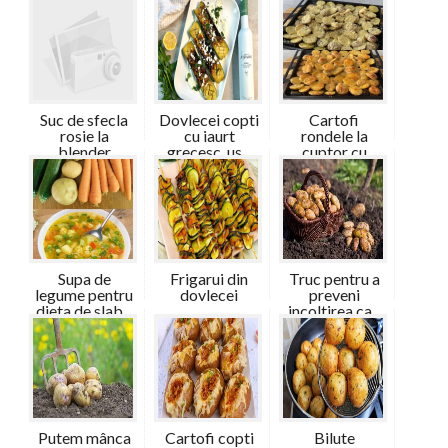
Suc de sfecla
Dovlecei copti
Cartofi
rosie la
cu iaurt
rondele la
blender
grecesc, us...
cuptor cu
branza
Supa de
Frigarui din
Truc pentru a
legume pentru
dovlecei
preveni
dieta de slab...
incoltirea ca...
Putem mânca
Cartofi copti
Bilute