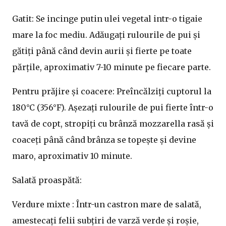
Gatit: Se incinge putin ulei vegetal intr-o tigaie
mare la foc mediu. Adăugați rulourile de pui și
gătiți până când devin aurii și fierte pe toate
părțile, aproximativ 7-10 minute pe fiecare parte.
Pentru prăjire și coacere: Preîncălziți cuptorul la
180°C (356°F). Așezați rulourile de pui fierte într-o
tavă de copt, stropiți cu brânză mozzarella rasă și
coaceți până când brânza se topește și devine
maro, aproximativ 10 minute.
Salată proaspătă:
Verdure mixte : Într-un castron mare de salată,
amestecați felii subțiri de varză verde și roșie,