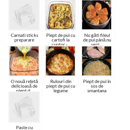
ciuperc...
Carnati sticks
Piept de pui cu
Nu găti fileul
preparare
cartofi la
de pui până nu
cuptor -...
vezi ...
O nouă rețetă
Rulouri din
Piept de pui în
delicioasă de
piept de pui cu
sos de
piept d...
legume
smantana
Paste cu