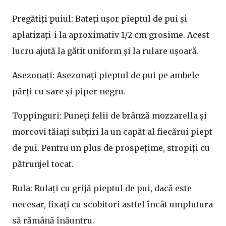
Pregătiți puiul: Bateți ușor pieptul de pui și
aplatizați-i la aproximativ 1/2 cm grosime. Acest
lucru ajută la gătit uniform și la rulare ușoară.
Asezonați: Asezonați pieptul de pui pe ambele
părți cu sare și piper negru.
Toppinguri: Puneți felii de brânză mozzarella și
morcovi tăiați subțiri la un capăt al fiecărui piept
de pui. Pentru un plus de prospețime, stropiți cu
pătrunjel tocat.
Rula: Rulați cu grijă pieptul de pui, dacă este
necesar, fixați cu scobitori astfel încât umplutura
să rămână înăuntru.