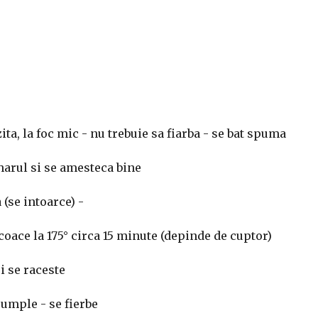
ta, la foc mic - nu trebuie sa fiarba - se bat spuma
harul si se amesteca bine
(se intoarce) -
coace la 175° circa 15 minute (depinde de cuptor)
i se raceste
e umple - se fierbe