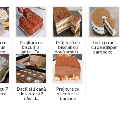
 cu
Prajitura cu
Prăjitură de
Tort cremos
 un
biscuiti si
biscuiți cu
cu pandișpan
em...
lapte - Fa...
două umplu...
care se to...
 cu 7
Dacă ai 1 cană
Prajitura cu
isca
de lapte și 2
piscoturi si
căni d...
budinca