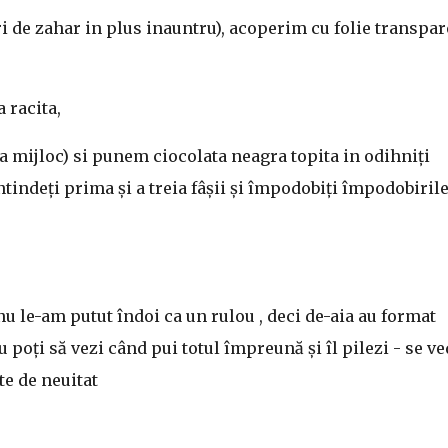
i de zahar in plus inauntru), acoperim cu folie transpa
 racita,
a mijloc) si punem ciocolata neagra topita in odihniți
ntindeți prima și a treia fâșii și împodobiți împodobirile
 nu le-am putut îndoi ca un rulou , deci de-aia au format
u poți să vezi când pui totul împreună și îl pilezi - se ve
te de neuitat