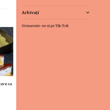
Arhivați
Urmareste-ne si pe Tik-Tok
cere cu