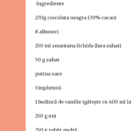
Ingrediente
270g ciocolata neagra (70% cacao)
8 albusuri
250 ml smantana lichida (fara zahar)
50 g zahar
putina sare
Umplutură:
1 budincă de vanilie (gătește cu 400 ml l
250 g unt
250 g zahăr pudră