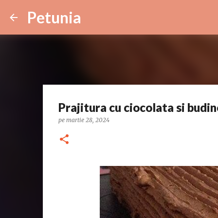
Petunia
Prajitura cu ciocolata si budin
pe
martie 28, 2024