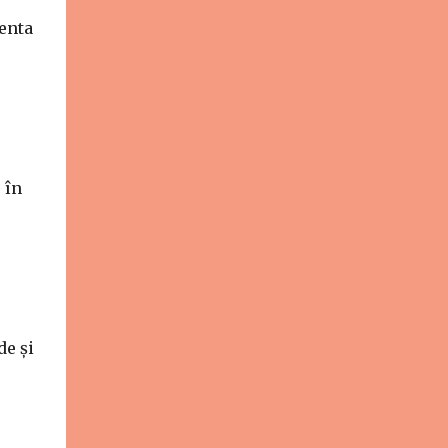
renta
 în
de și