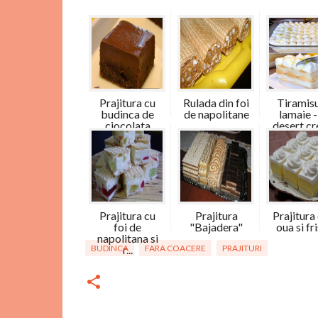
Prajitura cu
Rulada din foi
Tiramisu
budinca de
de napolitane
lamaie -
ciocolata
desert cr
Prajitura cu
Prajitura
Prajitura
foi de
"Bajadera"
oua si fr
napolitana si
BUDINCA
r...
FARA COACERE
PRAJITURI