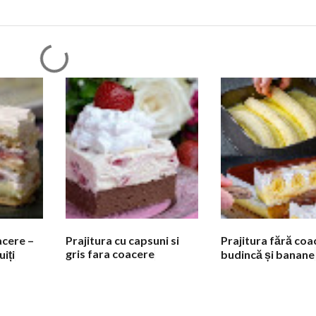
acere –
Prajitura cu capsuni si
Prajitura fără coa
gris fara coacere
uiți
budincă și banane