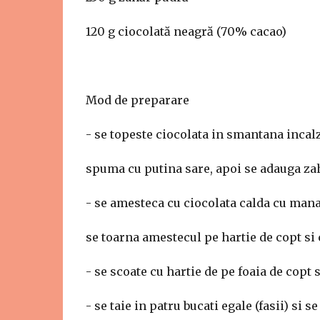
120 g ciocolată neagră (70% cacao)
Mod de preparare
- se topeste ciocolata in smantana incalzi
spuma cu putina sare, apoi se adauga za
- se amesteca cu ciocolata calda cu mana 
se toarna amestecul pe hartie de copt si 
- se scoate cu hartie de pe foaia de copt s
- se taie in patru bucati egale (fasii) si s