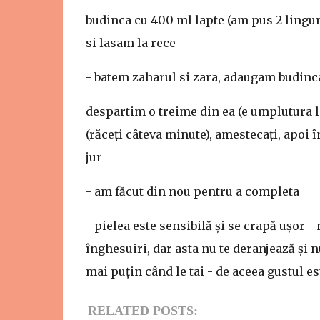
budinca cu 400 ml lapte (am pus 2 lingur
si lasam la rece
- batem zaharul si zara, adaugam budinca
despartim o treime din ea (e umplutura l
(răceți câteva minute), amestecați, apoi î
jur
- am făcut din nou pentru a completa
- pielea este sensibilă și se crapă ușor -
înghesuiri, dar asta nu te deranjează și n
mai puțin când le tai - de aceea gustul es
RELATED POSTS: