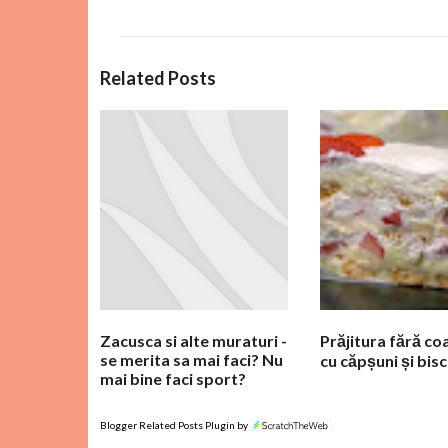
C
Related Posts
o
m
e
n
t
a
r
i
i
Zacusca si alte muraturi -
Prăjitura fără co
se merita sa mai faci? Nu
cu căpșuni și bisc
mai bine faci sport?
Blogger Related Posts Plugin by