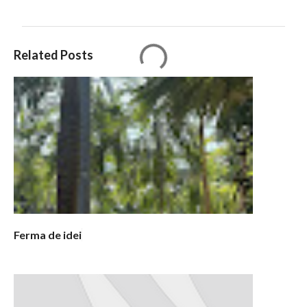
C
Related Posts
o
m
e
n
t
a
r
i
i
Ferma de idei