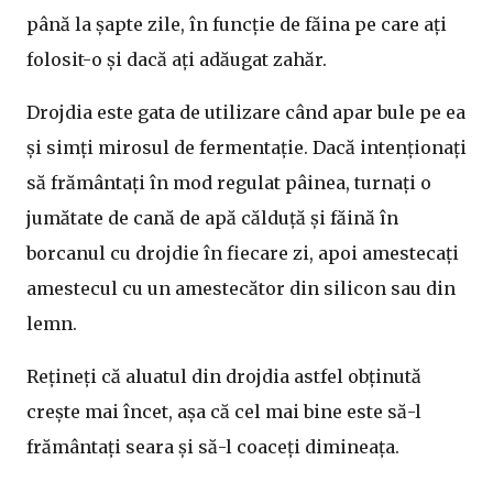
până la șapte zile, în funcție de făina pe care ați
folosit-o și dacă ați adăugat zahăr.
Drojdia este gata de utilizare când apar bule pe ea
și simți mirosul de fermentație. Dacă intenționați
să frământați în mod regulat pâinea, turnați o
jumătate de cană de apă călduță și făină în
borcanul cu drojdie în fiecare zi, apoi amestecați
amestecul cu un amestecător din silicon sau din
lemn.
Rețineți că aluatul din drojdia astfel obținută
crește mai încet, așa că cel mai bine este să-l
frământați seara și să-l coaceți dimineața.