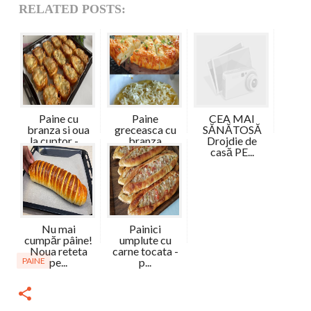
RELATED POSTS:
Paine cu
Paine
CEA MAI
branza si oua
greceasca cu
SĂNĂTOSĂ
la cuptor - ...
branza
Drojdie de
casă PE...
Nu mai
Painici
cumpăr pâine!
umplute cu
Noua reteta
carne tocata -
PAINE
pe...
p...