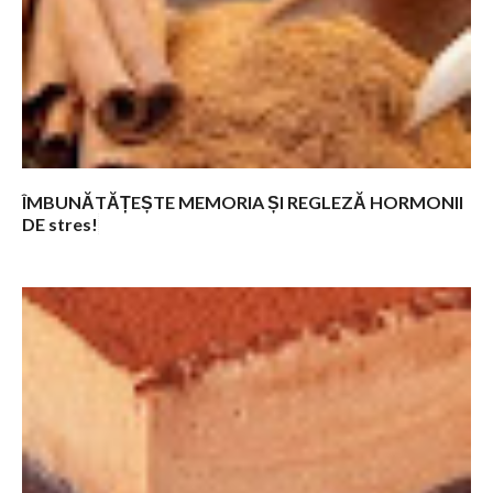
n
t
a
r
i
i
ÎMBUNĂTĂȚEȘTE MEMORIA ȘI REGLEZĂ HORMONII
DE stres!