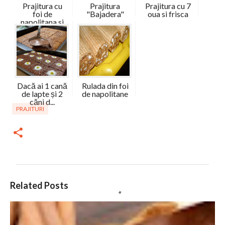
Prajitura cu
Prajitura
Prajitura cu 7
foi de
"Bajadera"
oua si frisca
napolitana si
r...
Dacă ai 1 cană
Rulada din foi
de lapte și 2
de napolitane
căni d...
PRAJITURI
C
Related Posts
o
m
e