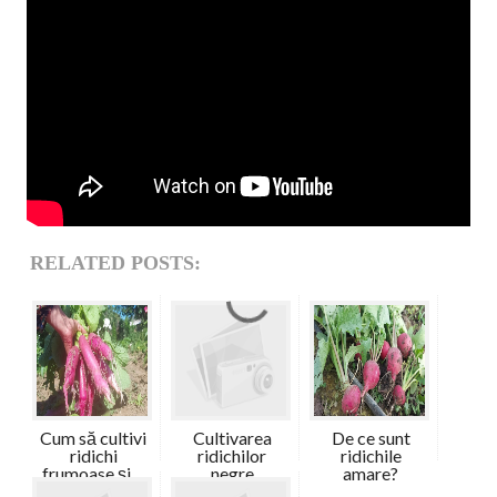
RELATED POSTS:
Cum să cultivi
Cultivarea
De ce sunt
ridichi
ridichilor
ridichile
frumoase și ...
negre
amare?