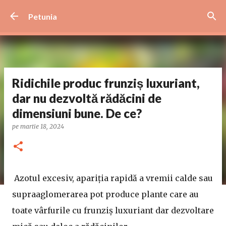
Treceți la conținutul principal
Petunia
Ridichile produc frunziș luxuriant,
dar nu dezvoltă rădăcini de
dimensiuni bune. De ce?
pe
martie 18, 2024
Azotul excesiv, apariția rapidă a vremii calde sau
supraaglomerarea pot produce plante care au
toate vârfurile cu frunziș luxuriant dar dezvoltare