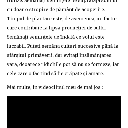
frunze. Semănați semințele pe suprafața solului
cu doar o stropire de pământ de acoperire.
Timpul de plantare este, de asemenea, un factor
care contribuie la lipsa producției de bulbi.
Semănați semințele de îndată ce solul este
lucrabil. Puteți semăna culturi succesive până la
sfârșitul primăverii, dar evitați însămânțarea
vara, deoarece ridichile pot să nu se formeze, iar
cele care o fac tind să fie crăpate și amare.
Mai multe, in videoclipul meu de mai jos :