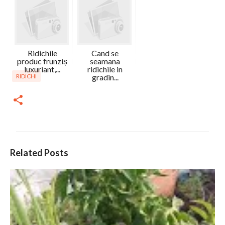
Ridichile
Cand se
produc frunziș
seamana
luxuriant,...
ridichile in
RIDICHI
gradin...
C
Related Posts
o
m
e
n
t