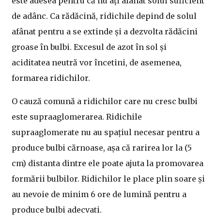
este adesea pentru că nu ați afânat solul suficient
de adânc. Ca rădăcină, ridichile depind de solul
afânat pentru a se extinde și a dezvolta rădăcini
groase în bulbi. Excesul de azot în sol și
aciditatea neutră vor încetini, de asemenea,
formarea ridichilor.
O cauză comună a ridichilor care nu cresc bulbi
este supraaglomerarea. Ridichile
supraaglomerate nu au spațiul necesar pentru a
produce bulbi cărnoase, așa că rarirea lor la (5
cm) distanta dintre ele poate ajuta la promovarea
formării bulbilor. Ridichilor le place plin soare și
au nevoie de minim 6 ore de lumină pentru a
produce bulbi adecvati.