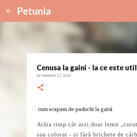
Petunia
Cenusa la gaini - la ce este uti
pe
ianuarie 27, 2021
cum scapam de paduchi la gaini
Atâta timp cât arzi doar lemn „curat
sau colorat - și fără brichete de c