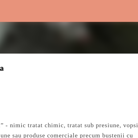
Treceți la conținutul principal
la
” - nimic tratat chimic, tratat sub presiune, vopsi
ărbune sau produse comerciale precum buștenii cu