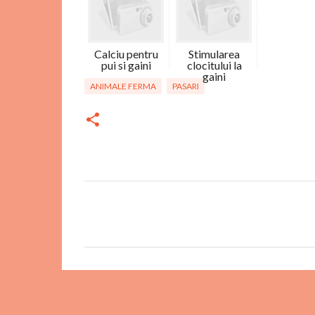
Calciu pentru
Stimularea
pui si gaini
clocitului la
gaini
ANIMALE FERMA
PASARI
C
o
m
e
n
t