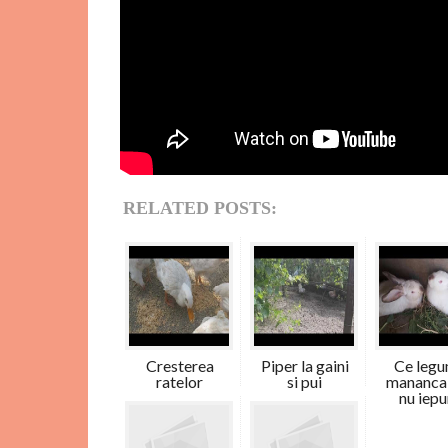
RELATED POSTS:
Cresterea
Piper la gaini
Ce leg
ratelor
si pui
mananca
nu iepu