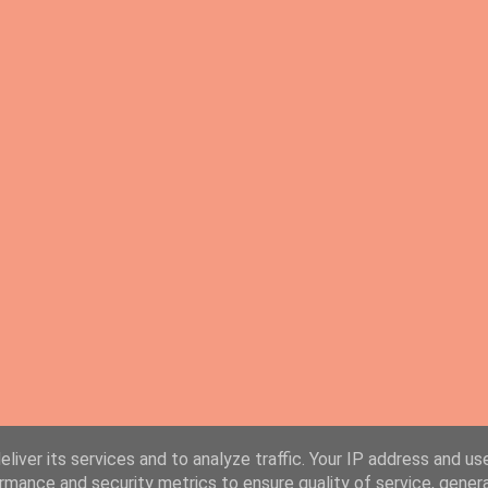
liver its services and to analyze traffic. Your IP address and us
rmance and security metrics to ensure quality of service, gene