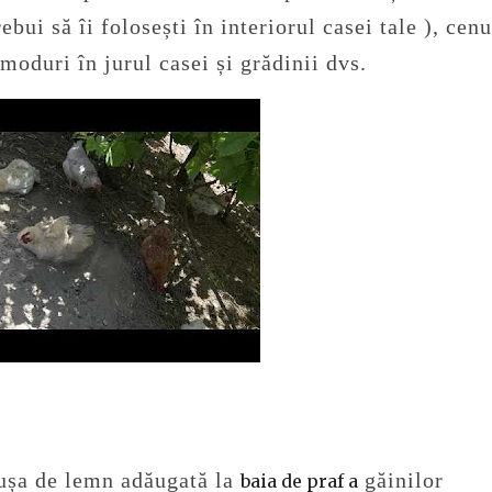
bui să îi folosești în interiorul casei tale ), cen
 moduri în jurul casei și grădinii dvs.
ușa de lemn adăugată la
găinilor
baia de praf a