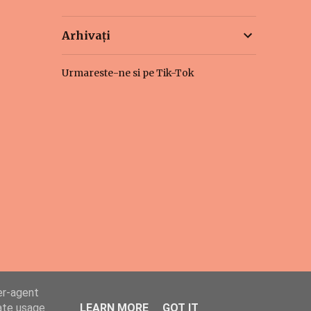
Arhivați
Urmareste-ne si pe Tik-Tok
er-agent
rate usage
LEARN MORE
GOT IT