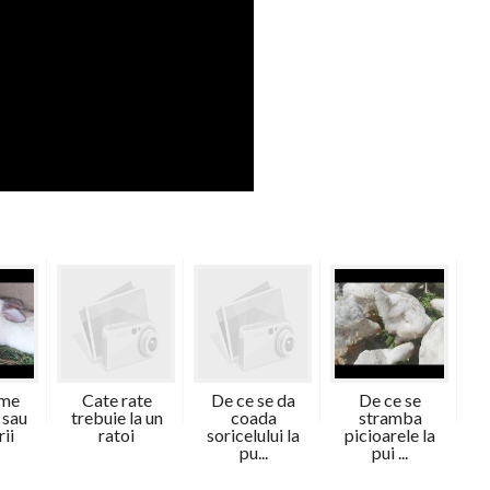
ume
Cate rate
De ce se da
De ce se
 sau
trebuie la un
coada
stramba
rii
ratoi
soricelului la
picioarele la
pu...
pui ...