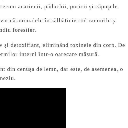
precum acarienii, păduchii, puricii și căpușele.
vat că animalele în sălbăticie rod ramurile și
ndiu forestier.
v și detoxifiant, eliminând toxinele din corp.
De
ermilor interni într-o oarecare măsură.
nt din cenușa de lemn, dar este, de asemenea, o
gneziu.