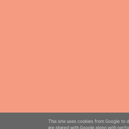
This site uses cookies from Google to de
PingMyLinks.com
- FREE Website Submission
are shared with Google along with perfo