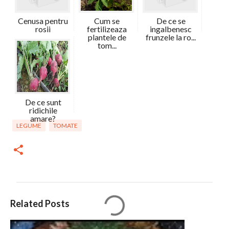
Cenusa pentru
Cum se
De ce se
rosii
fertilizeaza
ingalbenesc
plantele de
frunzele la ro...
tom...
De ce sunt
ridichile
amare?
LEGUME
TOMATE
C
Related Posts
o
m