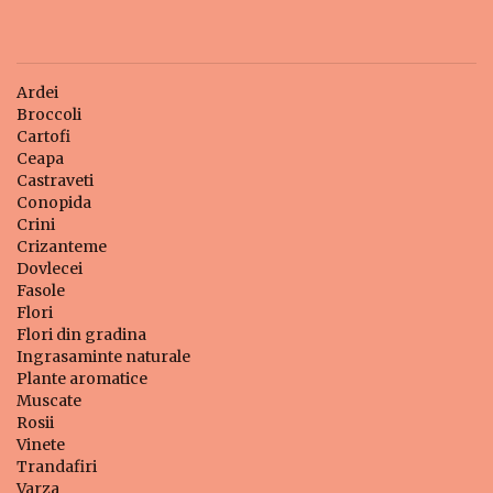
Ardei
Broccoli
Cartofi
Ceapa
Castraveti
Conopida
Crini
Crizanteme
Dovlecei
Fasole
Flori
Flori din gradina
Ingrasaminte naturale
Plante aromatice
Muscate
Rosii
Vinete
Trandafiri
Varza