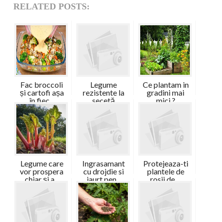
RELATED POSTS:
Fac broccoli
Legume
Ce plantam in
și cartofi așa
rezistente la
gradini mai
în fiec...
secetă
mici ?
Legume care
Ingrasamant
Protejeaza-ti
vor prospera
cu drojdie si
plantele de
chiar și a...
iaurt pen...
rosii de ...