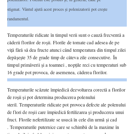
stigmat.
Vântul ajută acest proces și polenizatorii pot crește
randamentul.
Temperaturile ridicate în timpul verii sunt o cauză frecventă a
căderii florilor de roșii.
Florile de tomate cad adesea de pe
viță fără să dea fructe atunci când temperatura din timpul zilei
depășește 35 de grade timp de câteva zile consecutive.
În
timpul primăverii și a toamnei , nopțile reci cu temperaturi sub
16 grade pot provoca, de asemenea, căderea florilor.
Temperaturile scăzute împiedică dezvoltarea corectă a florilor
de roșii și pot determina producerea polenului
steril.
Temperaturile ridicate pot provoca defecte ale polenului
de flori de roșii care împiedică fertilizarea și producerea unui
fruct.
Florile nefertilizate se usucă în cele din urmă și cad
.
Temperaturile puternice care se schimbă de la maxime în