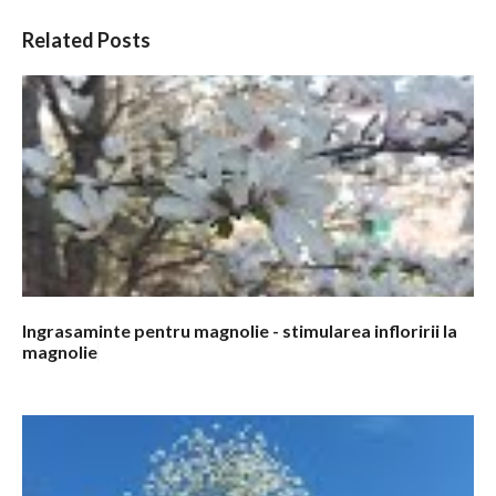
C
Related Posts
o
m
e
n
t
a
r
i
i
Ingrasaminte pentru magnolie - stimularea infloririi la
magnolie