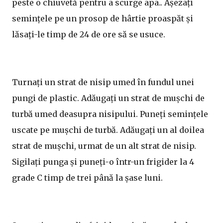
peste o chiuvetă pentru a scurge apa.. Așezați
semințele pe un prosop de hârtie proaspăt și
lăsați-le timp de 24 de ore să se usuce.
Turnați un strat de nisip umed în fundul unei
pungi de plastic. Adăugați un strat de mușchi de
turbă umed deasupra nisipului. Puneți semințele
uscate pe mușchi de turbă. Adăugați un al doilea
strat de mușchi, urmat de un alt strat de nisip.
Sigilați punga și puneți-o într-un frigider la 4
grade C timp de trei până la șase luni.