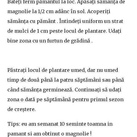
Bateți ferm pământul la loc. Apăsați sămânța de
magnolie la 1/2 cm adânc în sol. Acoperiți
sămânța cu pământ . Întindeți uniform un strat
de mulci de 1 cm peste locul de plantare. Udați
bine zona cu un furtun de grădină .
Păstrați locul de plantare umed, dar nu umed
timp de două până la patru săptămâni sau până
când sămânța germinează. Continuați să udați
zona o dată pe săptămână pentru primul sezon
de creștere.
Tips: eu am semanat 10 seminte toamna in
pamant si am obtinut o magnolie !