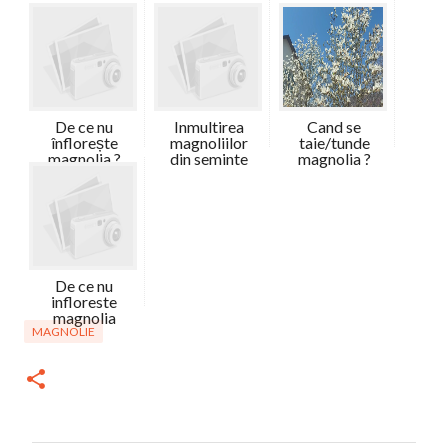
De ce nu
Inmultirea
Cand se
înflorește
magnoliilor
taie/tunde
magnolia ?
din seminte
magnolia ?
De ce nu
infloreste
magnolia
MAGNOLIE