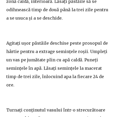
zonă caldă, interioară. Lăsați păstăile să se
odihnească timp de două până la trei zile pentru
a se usuca și a se deschide.
Agitați ușor păstăile deschise peste prosopul de
hârtie pentru a extrage semințele roșii. Umpleți
un vas pe jumătate plin cu apă caldă. Puneți
semințele în apă. Lăsați semințele la macerat
timp de trei zile, înlocuind apa la fiecare 24 de
ore.
Turnați conținutul vasului într-o strecurătoare