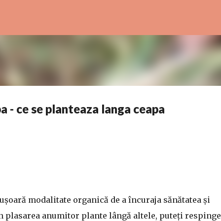
Treceți la conținutul principal
 - ce se planteaza langa ceapa
 ușoară modalitate organică de a încuraja sănătatea și
in plasarea anumitor plante lângă altele, puteți respinge