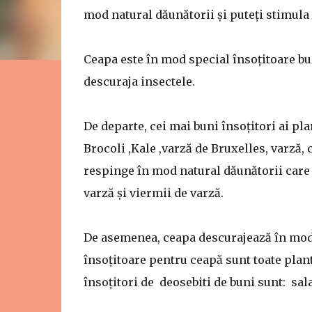
mod natural dăunătorii și puteți stimula
Ceapa este în mod special însoțitoare bu
descuraja insectele.
De departe, cei mai buni însoțitori ai pl
Brocoli ,Kale ,varză de Bruxelles, varză,
respinge în mod natural dăunătorii care i
varză și viermii de varză.
De asemenea, ceapa descurajează în mod 
însoțitoare pentru ceapă sunt toate plant
însoțitori de deosebiti de buni sunt: sal