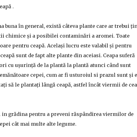
eapă .
a buna în general, există câteva plante care ar trebui ți
ii chimice și a posibilei contaminări a aromei. Toate
toare pentru ceapă. Același lucru este valabil și pentru
 ceapă sunt de fapt alte plante din aceiasi. Ceapa suferă
ori cu ușurință de la plantă la plantă atunci când sunt
semănătoare cepei, cum ar fi usturoiul si prazul sunt și e
ți să le plantați lângă ceapă, astfel încât viermii de ce
i in grădina pentru a preveni răspândirea viermilor de
cepei cât mai multe alte legume.