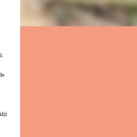
i:
de
lți