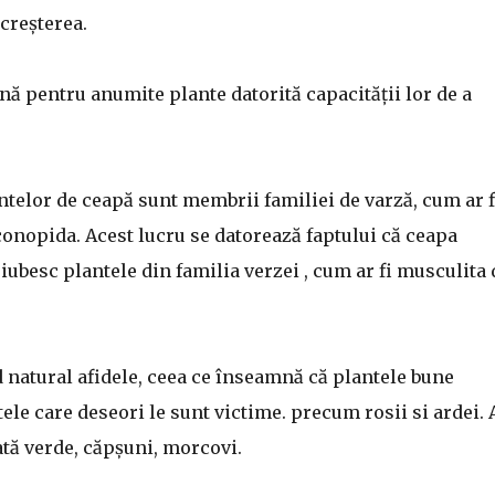
 creșterea.
nă pentru anumite plante datorită capacității lor de a
antelor de ceapă sunt membrii familiei de varză, cum ar f
 conopida. Acest lucru se datorează faptului că ceapa
ubesc plantele din familia verzei , cum ar fi musculita 
natural afidele, ceea ce înseamnă că plantele bune
ele care deseori le sunt victime. precum rosii si ardei. A
ată verde, căpșuni, morcovi.