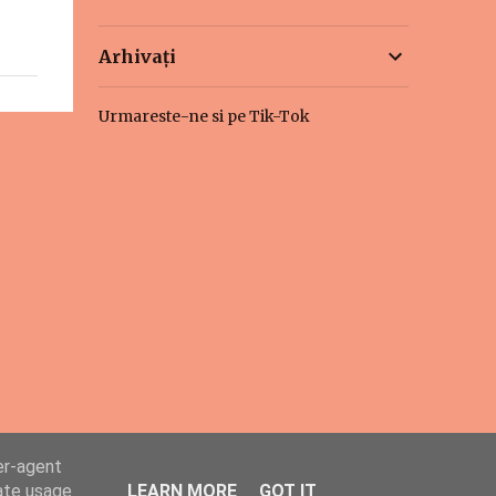
Arhivați
Urmareste-ne si pe Tik-Tok
er-agent
rate usage
LEARN MORE
GOT IT