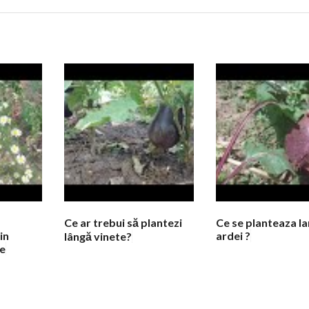
a
Ce ar trebui să plantezi
Ce se planteaza l
in
ardei ?
lângă vinete?
e