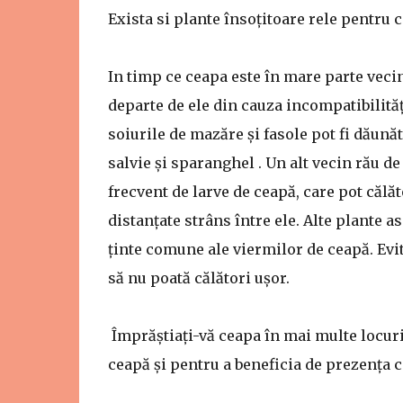
Exista si plante însoțitoare rele pentru c
In timp ce ceapa este în mare parte vecin
departe de ele din cauza incompatibilităț
soiurile de mazăre și fasole pot fi dăună
salvie și sparanghel . Un alt vecin rău de
frecvent de larve de ceapă, care pot călăt
distanțate strâns între ele. Alte plante a
ținte comune ale viermilor de ceapă. Evita
să nu poată călători ușor.
Împrăștiați-vă ceapa în mai multe locur
ceapă și pentru a beneficia de prezența 