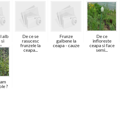
l alb
De ce se
Frunze
De ce
 si
rasucesc
galbene la
infloreste
...
frunzele la
ceapa - cauze
ceapa si face
ceapa...
semi...
tam
ole ?