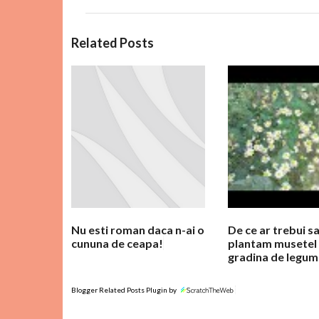
C
Related Posts
o
m
e
n
t
a
r
i
i
Nu esti roman daca n-ai o
De ce ar trebui s
cununa de ceapa!
plantam musetel 
gradina de legum
Blogger Related Posts Plugin by