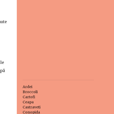
nute
le
apă
Ardei
Broccoli
Cartofi
Ceapa
Castraveti
Conopida