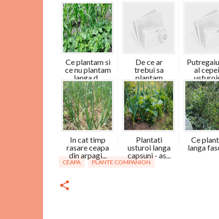
Ce plantam si
De ce ar
Putregaiu
ce nu plantam
trebui sa
al cepei
langa d...
plantam
usturoiu
musetel ...
In cat timp
Plantati
Ce plan
rasare ceapa
usturoi langa
langa fas
din arpagi...
capsuni - as...
CEAPA
PLANTE COMPANION