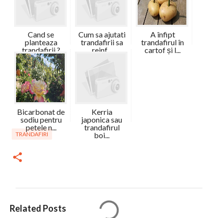
Cand se
Cum sa ajutati
A înfipt
planteaza
trandafirii sa
trandafirul în
trandafirii ?
reinf...
cartof și l...
Bicarbonat de
Kerria
sodiu pentru
japonica sau
petele n...
trandafirul
TRANDAFIRI
boi...
C
Related Posts
o