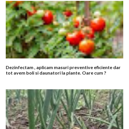
m
e
n
t
a
r
i
i
Dezinfectam , aplicam masuri preventive eficiente dar
tot avem boli si daunatori la plante. Oare cum ?