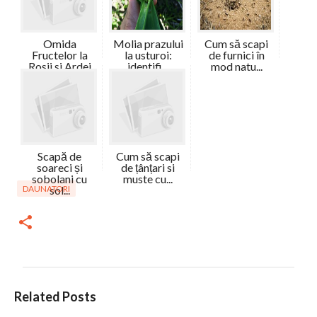
Omida
Molia prazului
Cum să scapi
Fructelor la
la usturoi:
de furnici în
Rosii si Ardei
identifi...
mod natu...
-...
Scapă de
Cum să scapi
soareci și
de țânțari si
sobolani cu
muste cu...
DAUNATORI
sol...
C
Related Posts
o