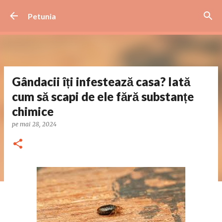
Treceți la conținutul principal
Petunia
Gândacii îți infestează casa? Iată
cum să scapi de ele fără substanțe
chimice
pe
mai 28, 2024