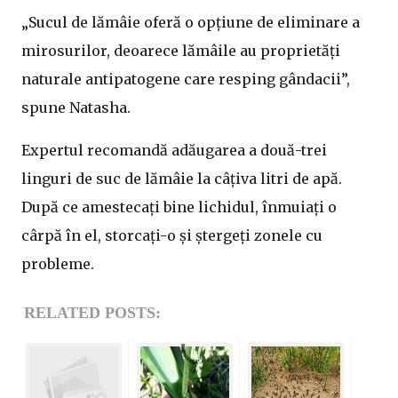
„Sucul de lămâie oferă o opțiune de eliminare a
mirosurilor, deoarece lămâile au proprietăți
naturale antipatogene care resping gândacii”,
spune Natasha.
Expertul recomandă adăugarea a două-trei
linguri de suc de lămâie la câțiva litri de apă.
După ce amestecați bine lichidul, înmuiați o
cârpă în el, storcați-o și ștergeți zonele cu
probleme.
RELATED POSTS: