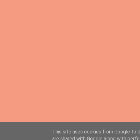
This site uses cookies from Google to de
PingMyLinks.com
- FREE Website Submission
are shared with Google along with perfo