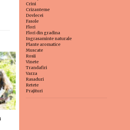
Crini
Crizanteme
Dovlecei
Fasole
Flori
Flori din gradina
Ingrasaminte naturale
Plante aromatice
Muscate
Rosii
Vinete
Trandafiri
Varza
Rasaduri
Retete
Prajituri
i