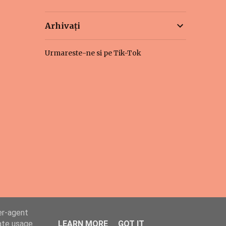
Arhivați
Urmareste-ne si pe Tik-Tok
er-agent
rate usage
LEARN MORE
GOT IT