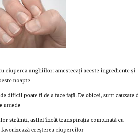
u ciuperca unghiilor: amestecați aceste ingrediente și
 peste noapte
e dificil poate fi de a face față. De obicei, sunt cauzate 
le umede
lor strâmți, astfel încât transpirația combinată cu
 favorizează creșterea ciupercilor