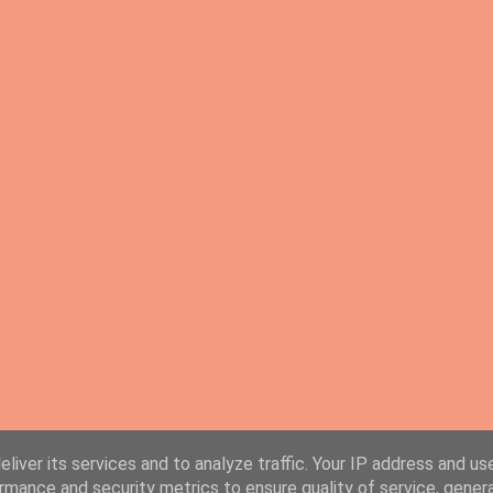
liver its services and to analyze traffic. Your IP address and us
rmance and security metrics to ensure quality of service, gene