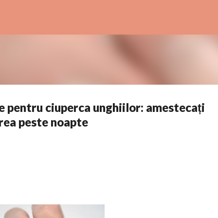
Treceți la conținutul principal
e pentru ciuperca unghiilor: amestecați
ărea peste noapte