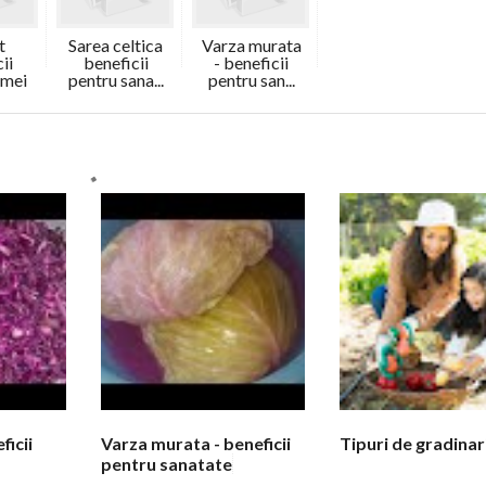
t
Sarea celtica
Varza murata
ii
beneficii
- beneficii
emei
pentru sana...
pentru san...
ficii
Varza murata - beneficii
Tipuri de gradinar
pentru sanatate