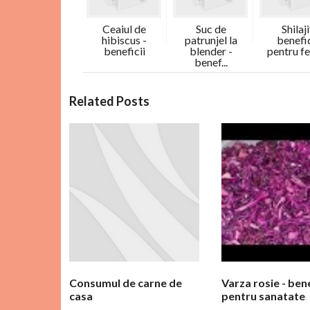
Ceaiul de
Suc de
Shilaji
hibiscus -
patrunjel la
benefic
beneficii
blender -
pentru f
benef...
C
Related Posts
o
m
e
n
t
a
r
i
i
Consumul de carne de
Varza rosie - bene
casa
pentru sanatate