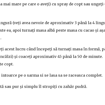
a mai mare pe care o aveți) cu spray de copt sau ungeți
ingură (veți avea nevoie de aproximativ 3 până la 4 ling
ste ea, apoi turnați masa albă peste masa cu cacao și aș
.
ceți acest lucru când începeți să turnați masa în formă, 
încălzi) și coaceți aproximativ 45 până la 50 de minute.
te copt.
e intoarce pe o sarma si se lasa sa se raceasca complet.
tă sau pur și simplu îl stropiți cu zahăr pudră.