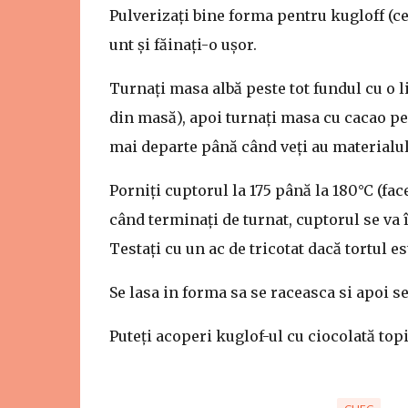
Pulverizați bine forma pentru kugloff (ce
unt și făinați-o ușor.
Turnați masa albă peste tot fundul cu o l
din masă), apoi turnați masa cu cacao pe
mai departe până când veți au materialul
Porniți cuptorul la 175 până la 180°C (fa
când terminați de turnat, cuptorul se va 
Testați cu un ac de tricotat dacă tortul es
Se lasa in forma sa se raceasca si apoi s
Puteți acoperi kuglof-ul cu ciocolată topi