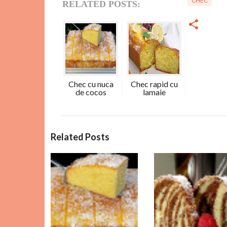
CHEC
RELATED POSTS:
Chec cu nuca
Chec rapid cu
de cocos
lamaie
C
Related Posts
o
m
e
n
t
a