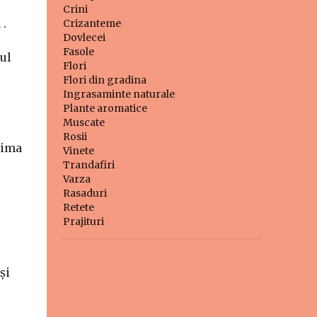
Crini
 .
Crizanteme
Dovlecei
Fasole
ul
Flori
Flori din gradina
Ingrasaminte naturale
Plante aromatice
Muscate
Rosii
rima
Vinete
Trandafiri
Varza
Rasaduri
Retete
Prajituri
și