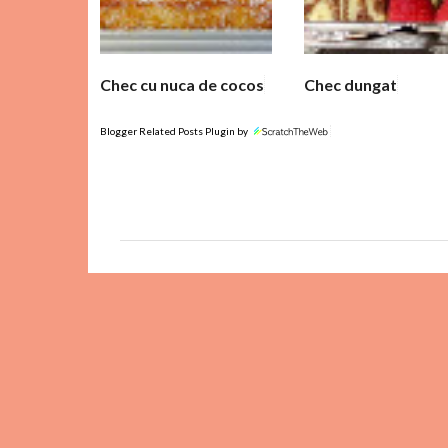
r
i
i
Chec cu nuca de cocos
Chec dungat
Blogger Related Posts Plugin by