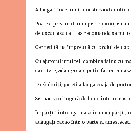
Adaugati incet ulei, amestecand continuu 
Poate e prea mult ulei pentru unii, eu am 
de uscat, asa ca ti-as recomanda sa pui to
Cerneți făina împreună cu praful de copt
Cu ajutorul unui tel, combina faina cu m
cantitate, adauga cate putin faina ramasa
Dacă doriți, puteți adăuga coaja de porto
Se toarnă o lingură de lapte într-un castr
Împărțiți întreaga masă în două părți (în
adăugați cacao într-o parte și amestecați