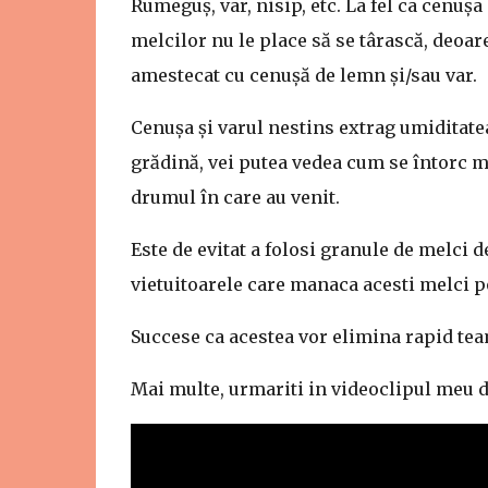
Rumeguș, var, nisip, etc. La fel ca cenușa
melcilor nu le place să se târască, deoar
amestecat cu cenușă de lemn și/sau var.
Cenușa și varul nestins extrag umiditatea,
grădină, vei putea vedea cum se întorc me
drumul în care au venit.
Este de evitat a folosi granule de melci d
vietuitoarele care manaca acesti melci po
Succese ca acestea vor elimina rapid tea
Mai multe, urmariti in videoclipul meu d