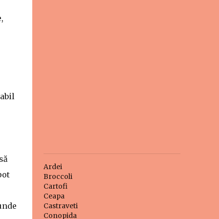
,
abil
să
Ardei
pot
Broccoli
Cartofi
Ceapa
cunde
Castraveti
Conopida