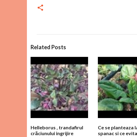
C
Related Posts
o
m
e
n
t
a
r
i
i
Helleborus , trandafirul
Ce se planteaza 
crăciunului ingrijire
spanac si ce evit