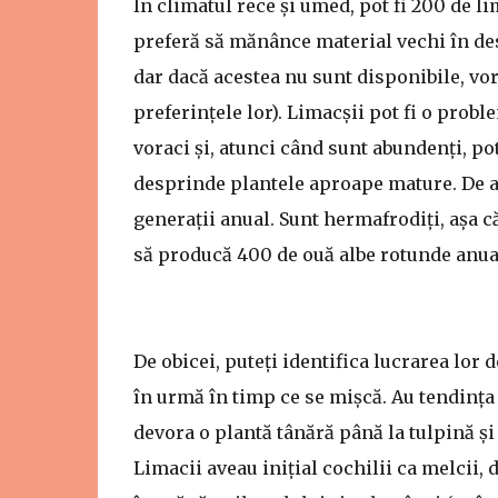
În climatul rece și umed, pot fi 200 de li
preferă să mănânce material vechi în 
dar dacă acestea nu sunt disponibile, vo
preferințele lor). Limacșii pot fi o prob
voraci și, atunci când sunt abundenți, po
desprinde plantele aproape mature. De a
generații anual. Sunt hermafrodiți, așa c
să producă 400 de ouă albe rotunde anua
De obicei, puteți identifica lucrarea lor
în urmă în timp ce se mișcă. Au tendința 
devora o plantă tânără până la tulpină și
Limacii aveau inițial cochilii ca melcii, 