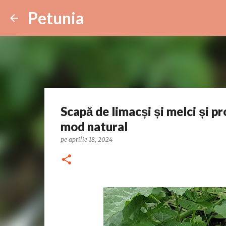
Petunia
Scapă de limacși și melci și pr
mod natural
pe
aprilie 18, 2024