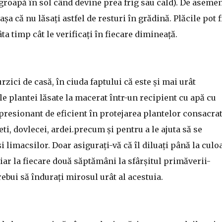
îngroapă în sol când devine prea frig sau cald). De aseme
șa că nu lăsați astfel de resturi în grădină. Plăcile pot f
ta timp cât le verificați în fiecare dimineață.
ici de casă, în ciuda faptului că este și mai urât
le plantei lăsate la macerat într-un recipient cu apă cu
resionant de eficient în protejarea plantelor consacrat
eti, dovlecei, ardei.precum și pentru a le ajuta să se
 limacsilor. Doar asigurați-vă că îl diluați până la culo
oliar la fiecare două săptămâni la sfârșitul primăverii-
rebui să îndurați mirosul urât al acestuia.