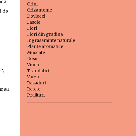
nea,
Crini
Crizanteme
i de
Dovlecei
Fasole
Flori
Flori din gradina
Ingrasaminte naturale
Plante aromatice
Muscate
Rosii
Vinete
e,
Trandafiri
Varza
Rasaduri
area
Retete
Prajituri