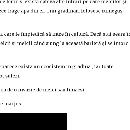
 de lemn s, există câteva alte intrări pe care melcilor și
ece trage apa din ei. Unii gradinari folosesc rumeguș
 care le împiedică să intre în cultură. Dacă stai seara î
lcii și melcii când ajung la această barieră și se întorc
eoarece exista un ecosistem in gradina , iar toate
t suferi.
ma de o invazie de melci sau limacsi.
e mai jos :