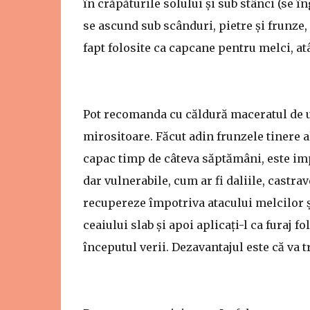
în crăpăturile solului și sub stânci (se 
se ascund sub scânduri, pietre și frunze, a
fapt folosite ca capcane pentru melci, atâ
Pot recomanda cu căldură maceratul de urz
mirositoare. Făcut adin frunzele tinere a
capac timp de câteva săptămâni, este imp
dar vulnerabile, cum ar fi daliile, castrav
recupereze împotriva atacului melcilor și
ceaiului slab și apoi aplicați-l ca furaj f
începutul verii. Dezavantajul este că va t