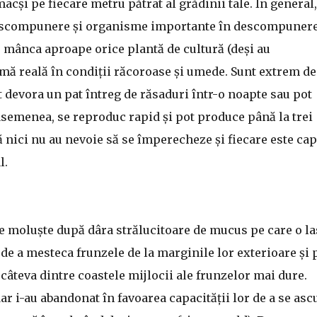
macși pe fiecare metru pătrat al grădinii tale. În general,
descompunere și organisme importante în descompunere
r mânca aproape orice plantă de cultură (deși au
lemă reală în condiții răcoroase și umede. Sunt extrem de
t devora un pat întreg de răsaduri într-o noapte sau pot
semenea, se reproduc rapid și pot produce până la trei
ă nici nu au nevoie să se împerecheze și fiecare este cap
l.
 de moluște după dâra strălucitoare de mucus pe care o la
de a mesteca frunzele de la marginile lor exterioare și 
 câteva dintre coastele mijlocii ale frunzelor mai dure.
dar i-au abandonat în favoarea capacității lor de a se as