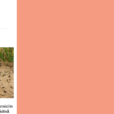
rnici în
ădină