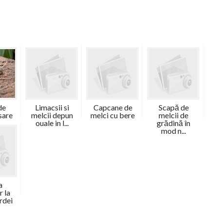
de
Limacsii si
Capcane de
Scapă de
sare
melcii depun
melci cu bere
melcii de
ouale in l...
grădină în
mod n...
a
r la
Ardei