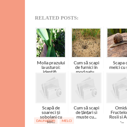
RELATED POSTS:
Molia prazului
Cum să scapi
Scapa 
la usturoi:
de furnici în
melci cu 
identifi...
mod natu...
Scapă de
Cum să scapi
Omid
soareci și
de țânțari si
Fructelo
sobolani cu
muste cu...
Rosii si 
DAUNATORI
sol...
MELCI
-...