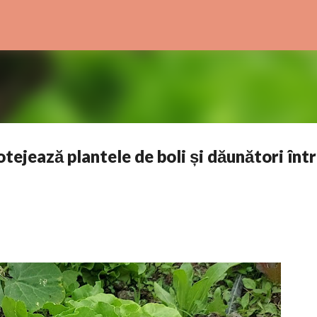
Treceți la conținutul principal
otejează plantele de boli și dăunători înt