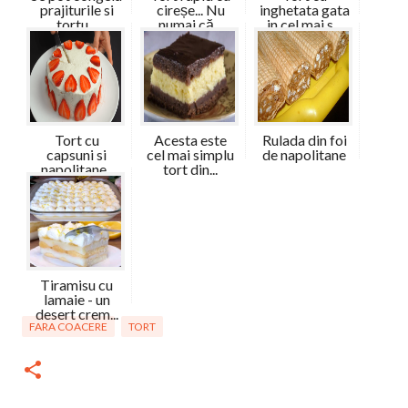
prajiturile si
cireșe... Nu
inghetata gata
tortu...
numai că...
in cel mai s...
Tort cu
Acesta este
Rulada din foi
capsuni si
cel mai simplu
de napolitane
napolitane .
tort din...
Vaf...
Tiramisu cu
lamaie - un
desert crem...
FARA COACERE
TORT