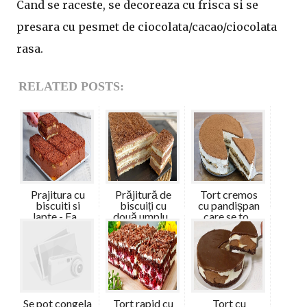
Cand se raceste, se decoreaza cu frisca si se
presara cu pesmet de ciocolata/cacao/ciocolata
rasa.
RELATED POSTS:
Prajitura cu
Prăjitură de
Tort cremos
biscuiti si
biscuiți cu
cu pandișpan
lapte - Fa...
două umplu...
care se to...
Se pot congela
Tort rapid cu
Tort cu