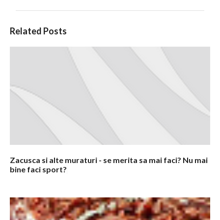
C
Related Posts
o
m
e
n
t
a
r
i
i
Zacusca si alte muraturi - se merita sa mai faci? Nu mai
bine faci sport?