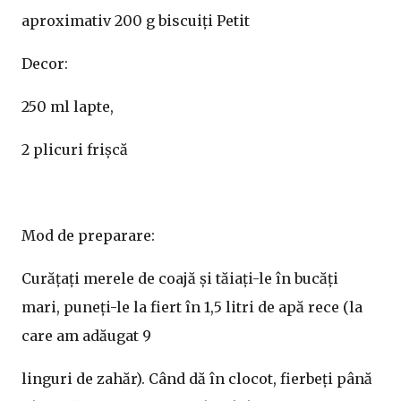
aproximativ 200 g biscuiți Petit
Decor:
250 ml lapte,
2 plicuri frișcă
Mod de preparare:
Curățați merele de coajă și tăiați-le în bucăți
mari, puneți-le la fiert în 1,5 litri de apă rece (la
care am adăugat 9
linguri de zahăr). Când dă în clocot, fierbeți până