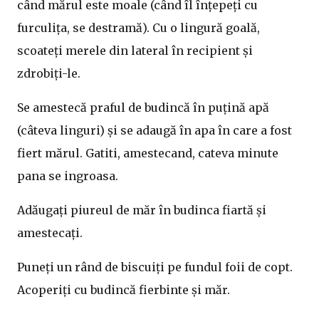
când mărul este moale (când îl înțepeți cu
furculița, se destramă). Cu o lingură goală,
scoateți merele din lateral în recipient și
zdrobiți-le.
Se amestecă praful de budincă în puțină apă
(câteva linguri) și se adaugă în apa în care a fost
fiert mărul. Gatiti, amestecand, cateva minute
pana se ingroasa.
Adăugați piureul de măr în budinca fiartă și
amestecați.
Puneți un rând de biscuiți pe fundul foii de copt.
Acoperiți cu budincă fierbinte și măr.