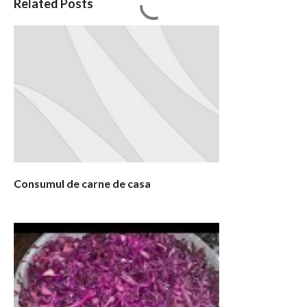
Related Posts
o
m
e
n
t
a
r
i
i
Consumul de carne de casa