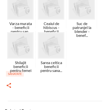
Varza murata
Ceaiul de
Suc de
- beneficii
hibiscus -
patrunjel la
pentru san...
beneficii
blender -
benef...
Shilajit
Sarea celtica
beneficii
beneficii
pentru femei
pentru sana...
SANATATE
C