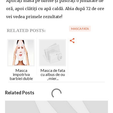
Aplicați masa pe bărbie și păstrați o jumătate de
oră, apoi clătiți cu apă caldă. Abia după 72 de ore
vei vedea primele rezultate!
MASCA FATA
RELATED POSTS:
Masca
Masca de fata
impotriva
cu albus de ou
barbiei duble
, mier...
C
Related Posts
o
m
e