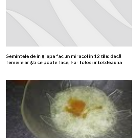
n
t
a
r
i
i
Semintele de in și apa fac un miracol în 12 zile: dacă
femeile ar ști ce poate face, l-ar folosi întotdeauna