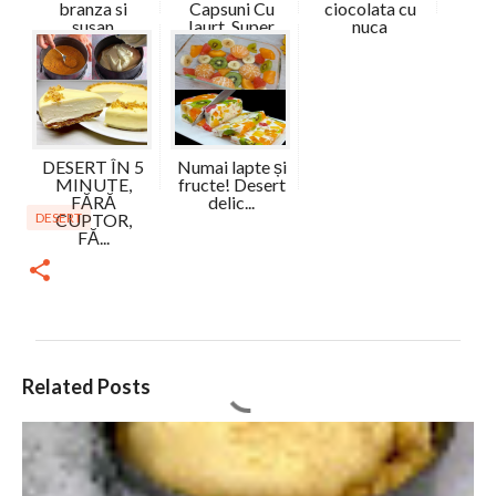
branza si
Capsuni Cu
ciocolata cu
susan
Iaurt, Super
nuca
G...
DESERT ÎN 5
Numai lapte și
MINUTE,
fructe! Desert
FĂRĂ
delic...
DESERT
CUPTOR,
FĂ...
C
Related Posts
o
m
e