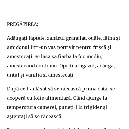
PREGĂTIREA;
Adăugați laptele, zahărul granulat, ouăle, făina și
amidonul într-un vas potrivit pentru frișcă și
amestecați. Se lasa sa fiarba la foc mediu,
amestecand continuu. Opriți aragazul, adăugați
untul și vanilia și amestecați.
După ce l-ai lăsat să se răcească prima dată, se
acoperă cu folie alimentară. Când ajunge la
temperatura camerei, puneți-l la frigider și
așteptați să se răcească.