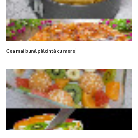
n
t
a
r
i
i
Cea mai bună plăcintă cu mere