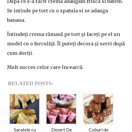
Dupa ce s-a racit crema adaugam frisca si batem.
Se intinde pe tort cu o spatula si se adauga
banana.
Întindeți crema rămasă pe tort și faceți pe el un
model cu o furculiță. Îl puteți decora și servi după
cum doriți.
Mult succes celor care încearcă.
RELATED POSTS:
Saratele cu
Desert De
Cuburi de