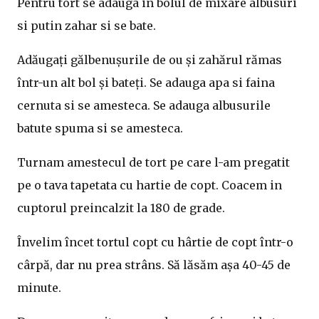
Pentru tort se adauga in bolul de mixare albusuri
si putin zahar si se bate.
Adăugați gălbenușurile de ou și zahărul rămas
într-un alt bol și bateți. Se adauga apa si faina
cernuta si se amesteca. Se adauga albusurile
batute spuma si se amesteca.
Turnam amestecul de tort pe care l-am pregatit
pe o tava tapetata cu hartie de copt. Coacem in
cuptorul preincalzit la 180 de grade.
Învelim încet tortul copt cu hârtie de copt într-o
cârpă, dar nu prea strâns. Să lăsăm așa 40-45 de
minute.