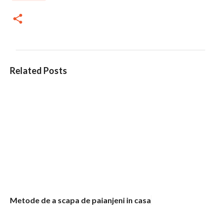
C
Related Posts
o
m
e
n
t
a
r
i
i
Metode de a scapa de paianjeni in casa