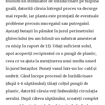
folosim un stimulator de înrădăcinare pe tulpina
goală, datorită căruia întregul proces va decurge
mai repede, iar planta este protejată de eventuale
probleme precum mucegaiul sau putregaiul.
Așezați butașii în pământ în jurul perimetrului
ghiveciului (eu am folosit un substrat amestecat
cu nisip în raport de 1:1). Udați suficient solul,
apoi acoperiți recipientul cu o pungă de plastic,
ceea ce va ajuta la menținerea unui mediu umed
în jurul butașilor. Puneți vasul într-un loc cald și
umbrit. Când începe procesul de înrădăcinare
(după 4-6 săptămâni), tăiați colțul pungii de
plastic, datorită căruia veți îmbunătăți circulația
aerului. După câteva săptămâni, scoateți complet