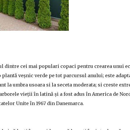
ul dintre cei mai populari copaci pentru crearea unui e
o plantă veșnic verde pe tot parcursul anului; este adapt
rant la umbra usoara si la seceta moderata; si creste ext
rborele vieții în latină și a fost adus în America de Nor
Statelor Unite în 1967 din Danemarca.