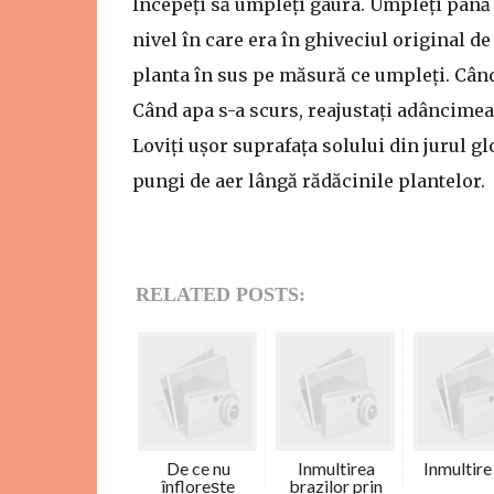
Începeți să umpleți gaura. Umpleți până 
nivel în care era în ghiveciul original de
planta în sus pe măsură ce umpleți. Când
Când apa s-a scurs, reajustați adâncimea
Loviți ușor suprafața solului din jurul g
pungi de aer lângă rădăcinile plantelor.
RELATED POSTS:
De ce nu
Inmultirea
Inmultire
înflorește
brazilor prin