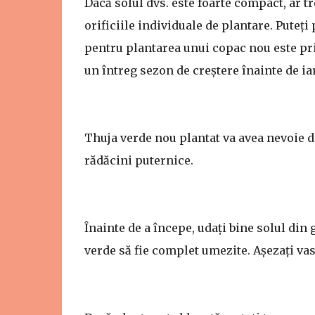
Dacă solul dvs. este foarte compact, ar tr
orificiile individuale de plantare. Puteț
pentru plantarea unui copac nou este pri
un întreg sezon de creștere înainte de ia
Thuja verde nou plantat va avea nevoie d
rădăcini puternice.
Înainte de a începe, udați bine solul din 
verde să fie complet umezite. Așezați vasu