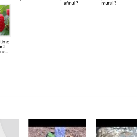
afinul ?
murul ?
lțime
ură
e...