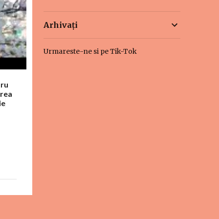
Arhivați
Urmareste-ne si pe Tik-Tok
tru
area
ie