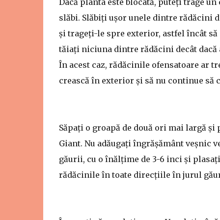
Dacă planta este blocată, puteți trage un
slăbi. Slăbiți ușor unele dintre rădăcini 
și trageți-le spre exterior, astfel încât 
tăiați niciuna dintre rădăcini decât dacă
În acest caz, rădăcinile ofensatoare ar tr
crească în exterior și să nu continue să 
Săpați o groapă de două ori mai largă și
Giant. Nu adăugați îngrășământ veșnic v
găurii, cu o înălțime de 3-6 inci și plas
rădăcinile în toate direcțiile în jurul găur