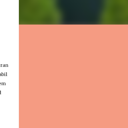
cran
abil
rem
d