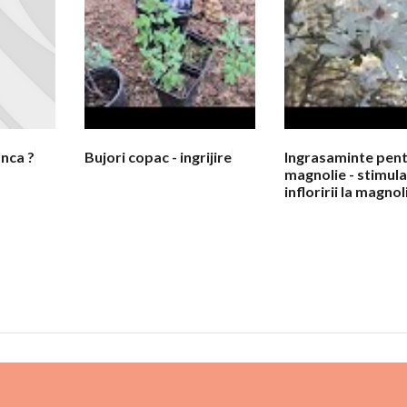
nca ?
Bujori copac - ingrijire
Ingrasaminte pen
magnolie - stimul
infloririi la magnol