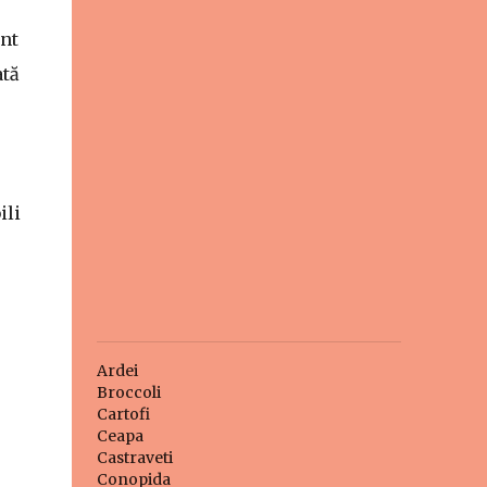
ent
ată
ili
Ardei
Broccoli
Cartofi
Ceapa
Castraveti
Conopida