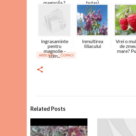
magnolia ?
butasi
Ingrasaminte
Inmultirea
Vrei o mu
pentru
liliacului
de zme
magnolie -
mare? Pun
ARBUSTI
stim...
COPACI
C
Related Posts
o
m
e