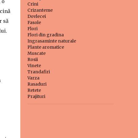
 o
Crini
Crizanteme
ăcină
Dovlecei
r să
Fasole
Flori
ui.
Flori din gradina
Ingrasaminte naturale
Plante aromatice
Muscate
Rosii
Vinete
Trandafiri
Varza
n
Rasaduri
Retete
Prajituri