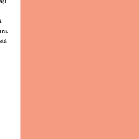
ași
.
ura.
stă