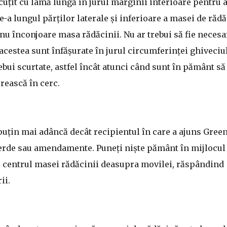
 cuțit cu lamă lungă în jurul marginii interioare pentru a
de-a lungul părților laterale și inferioare a masei de răd
să nu înconjoare masa rădăcinii. Nu ar trebui să fie necesa
 acestea sunt înfășurate în jurul circumferinței ghiveciul
ebui scurtate, astfel încât atunci când sunt în pământ să
crească în cerc.
 puțin mai adâncă decât recipientul în care a ajuns Gree
erde sau amendamente. Puneți niște pământ în mijlocul
ați centrul masei rădăcinii deasupra movilei, răspândind
ii.