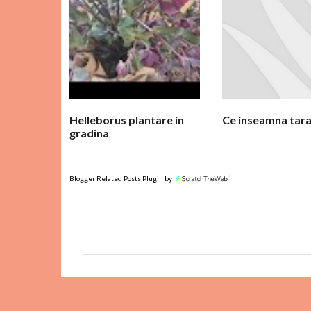
n
t
a
r
i
i
Helleborus plantare in
Ce inseamna tara
gradina
Blogger Related Posts Plugin by