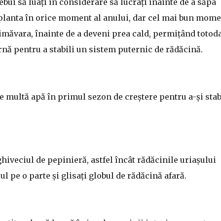
ebui să luați în considerare să lucrați înainte de a săpa
i planta în orice moment al anului, dar cel mai bun mom
măvara, înainte de a deveni prea cald, permițând totod
rnă pentru a stabili un sistem puternic de rădăcină.
e multă apă în primul sezon de creștere pentru a-și stab
ghiveciul de pepinieră, astfel încât rădăcinile uriașului
l pe o parte și glisați globul de rădăcină afară.