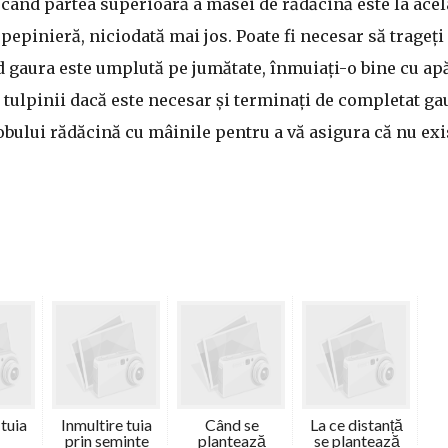
când partea superioară a masei de rădăcină este la acel
 pepinieră, niciodată mai jos. Poate fi necesar să trageți
 gaura este umplută pe jumătate, înmuiați-o bine cu apă
 tulpinii dacă este necesar și terminați de completat ga
lobului rădăcină cu mâinile pentru a vă asigura că nu exi
 tuia
Inmultire tuia
Când se
La ce distanță
prin seminte
plantează
se plantează