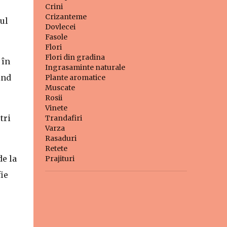
Crini
Crizanteme
ul
Dovlecei
Fasole
Flori
Flori din gradina
 în
Ingrasaminte naturale
ind
Plante aromatice
Muscate
Rosii
Vinete
tri
Trandafiri
Varza
Rasaduri
Retete
de la
Prajituri
ie