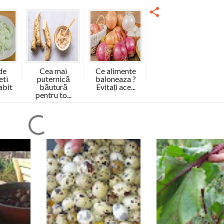
de
Cea mai
Ce alimente
eti
puternică
baloneaza ?
abit
băutură
Evitați ace...
pentru to...