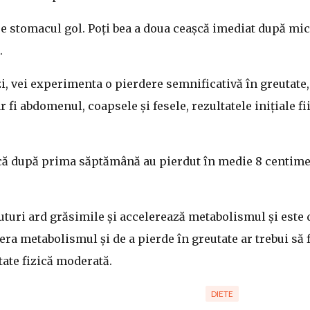
pe stomacul gol. Poți bea a doua ceașcă imediat după mic
.
zi, vei experimenta o pierdere semnificativă în greutate,
 fi abdomenul, coapsele și fesele, rezultatele inițiale fi
 că după prima săptămână au pierdut în medie 8 centime
ăuturi ard grăsimile și accelerează metabolismul și este 
era metabolismul și de a pierde în greutate ar trebui să f
itate fizică moderată.
DIETE