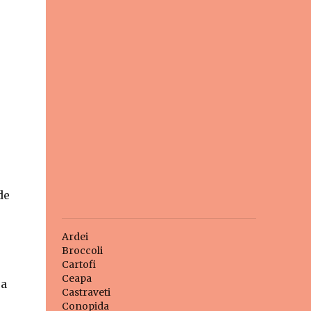
de
Ardei
Broccoli
Cartofi
Ceapa
ra
Castraveti
Conopida