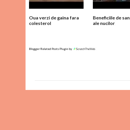
i
i
Oua verzi de gaina fara
Beneficiile de sa
colesterol
ale nucilor
Blogger Related Posts Plugin by