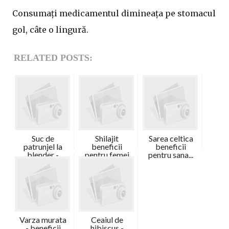
Consumați medicamentul dimineața pe stomacul
gol, câte o lingură.
RELATED POSTS:
Suc de
Shilajit
Sarea celtica
patrunjel la
beneficii
beneficii
blender -
pentru femei
pentru sana...
benef...
Varza murata
Ceaiul de
- beneficii
hibiscus -