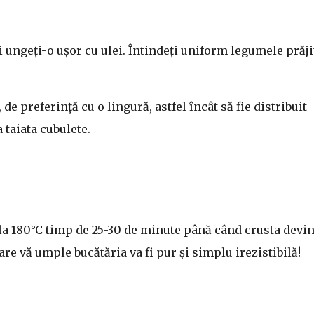
i ungeți-o ușor cu ulei. Întindeți uniform legumele prăji
e preferință cu o lingură, astfel încât să fie distribuit
taiata cubulete.
 la 180°C timp de 25-30 de minute până când crusta devi
re vă umple bucătăria va fi pur și simplu irezistibilă!