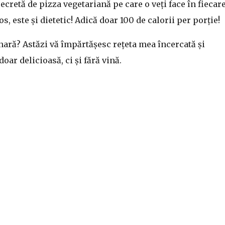
cretă de pizza vegetariană pe care o veți face în fiecar
s, este și dietetic! Adică doar 100 de calorii per porție!
inară? Astăzi vă împărtășesc rețeta mea încercată și
oar delicioasă, ci și fără vină.