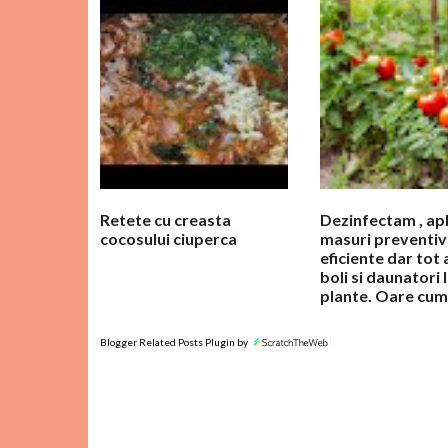
m
e
n
t
a
r
i
i
Retete cu creasta
Dezinfectam , ap
cocosului ciuperca
masuri preventiv
eficiente dar tot
boli si daunatori 
plante. Oare cum
Blogger Related Posts Plugin by