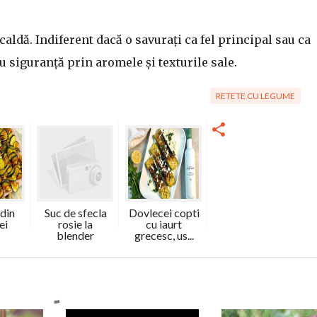
 caldă. Indiferent dacă o savurați ca fel principal sau ca
 siguranță prin aromele și texturile sale.
RETETE CU LEGUME
 din
Suc de sfecla
Dovlecei copti
ei
rosie la
cu iaurt
blender
grecesc, us...