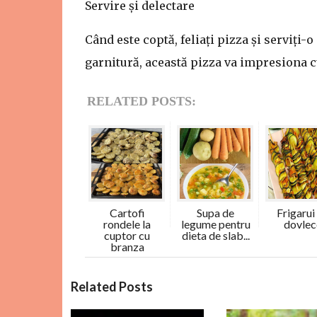
Servire și delectare
Când este coptă, feliați pizza și serviți-o
garnitură, această pizza va impresiona cu
RELATED POSTS:
Cartofi
Supa de
Frigarui
rondele la
legume pentru
dovlec
cuptor cu
dieta de slab...
branza
C
Related Posts
o