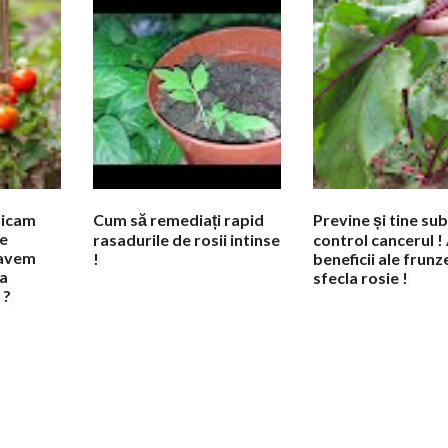
licam
Cum să remediați rapid
Previne și tine sub
e
rasadurile de rosii intinse
control cancerul !
 avem
!
beneficii ale frunz
la
sfecla rosie !
 ?