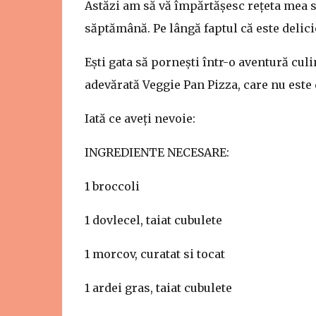
Astăzi am să vă împărtășesc rețeta mea se
săptămână. Pe lângă faptul că este delicio
Ești gata să pornești într-o aventură cul
adevărată Veggie Pan Pizza, care nu este d
Iată ce aveți nevoie:
INGREDIENTE NECESARE:
1 broccoli
1 dovlecel, taiat cubulete
1 morcov, curatat si tocat
1 ardei gras, taiat cubulete