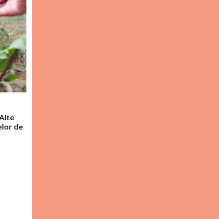
 Alte
elor de