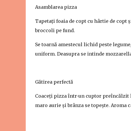
Asamblarea pizza
Tapetați foaia de copt cu hârtie de copt ș
broccoli pe fund.
Se toarnă amestecul lichid peste legume, d
uniform. Deasupra se intinde mozzarella 
Gătirea perfectă
Coaceți pizza într-un cuptor preîncălzit
maro aurie și brânza se topește. Aroma ca