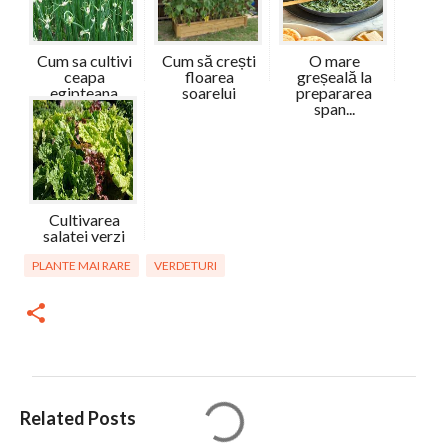
Cum sa cultivi
Cum să crești
O mare
ceapa
floarea
greșeală la
egipteana
soarelui
prepararea
umbl...
span...
Cultivarea
salatei verzi
PLANTE MAI RARE
VERDETURI
C
Related Posts
o