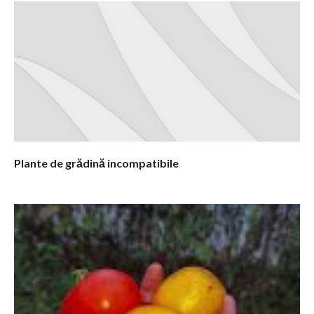
m
e
n
t
a
r
i
i
Plante de grădină incompatibile