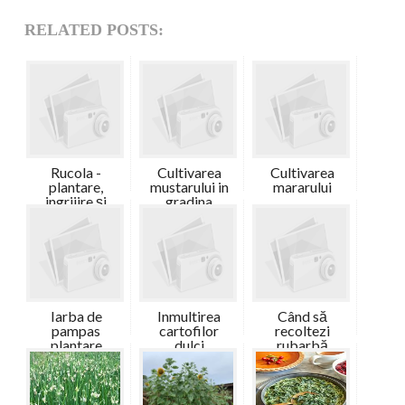
RELATED POSTS:
Rucola -
Cultivarea
Cultivarea
plantare,
mustarului in
mararului
ingrijire și
gradina
rec...
Iarba de
Inmultirea
Când să
pampas
cartofilor
recoltezi
plantare
dulci
rubarbă
pentru ce...